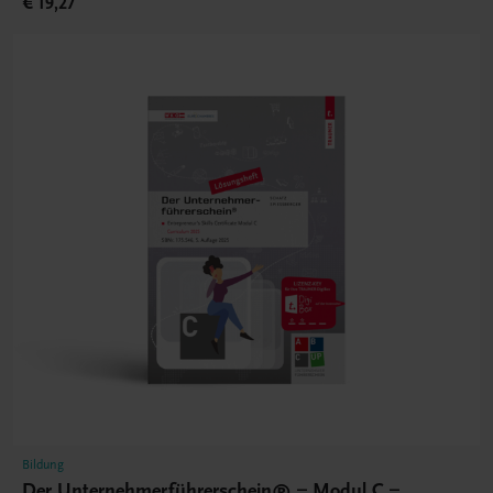
€ 19,27
Bildung
Der Unternehmerführerschein® – Modul C –