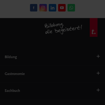
Bildung
VS
AHS
Gastronomie
BAFEP/BASOP
BRP
BS
Bäckerei
EWF/ZWF
Getränke
Sachbuch
FW
Hotelmanagement
Konditorei und Patisserie
Küche
Familie und Gesundheit