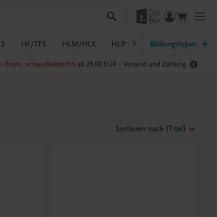
AS
HF/TFS
HLM/HLK
HLPS/FSB
Bildungstypen
HLT/Kolleg
i Ihnen, versandkostenfrei
ab 29,00 EUR –
Versand und Zahlung
Sortieren nach
(Titel)
Beachten Sie
Eigenes Ethik-