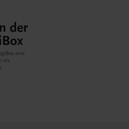
in der
iBox
igiBox eine
n als
n.