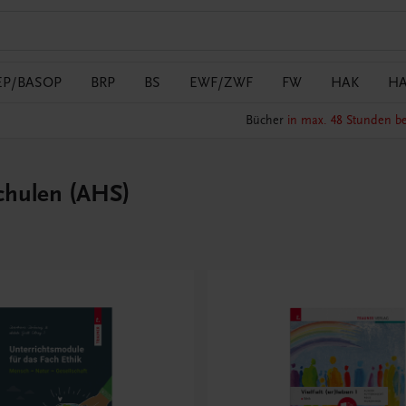
EP/BASOP
BRP
BS
EWF/ZWF
FW
HAK
H
Bücher
in max. 48 Stunden be
Schulen (AHS)