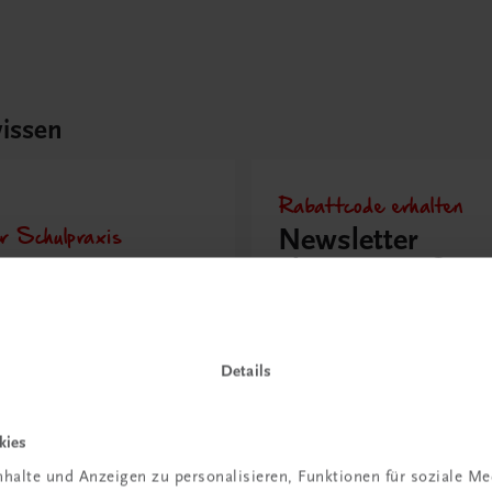
issen
Rabattcode erhalten
r Schulpraxis
Newsletter
it KI im
abonnieren &
richt
Versandkosten
hen?
sparen
Details
 erfahren
Jetzt anmelden
kies
halte und Anzeigen zu personalisieren, Funktionen für soziale M