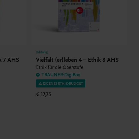
Bildung
ik 7 AHS
Vielfalt (er)leben 4 – Ethik 8 AHS
Ethik für die Oberstufe
TRAUNER-DigiBox
⚠️ EIGENES ETHIK-BUDGET
€ 17,75