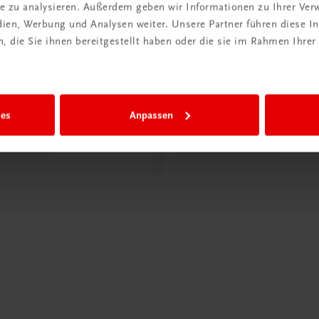
ite zu analysieren. Außerdem geben wir Informationen zu Ihrer Ve
edien, Werbung und Analysen weiter. Unsere Partner führen diese 
 die Sie ihnen bereitgestellt haben oder die sie im Rahmen Ihrer
ntdeckt?
Neu in der DigiBox
ber
Das „Digitale
praxis
Klassenzimmer“
ies
Anpassen
 dazu
Mehr dazu