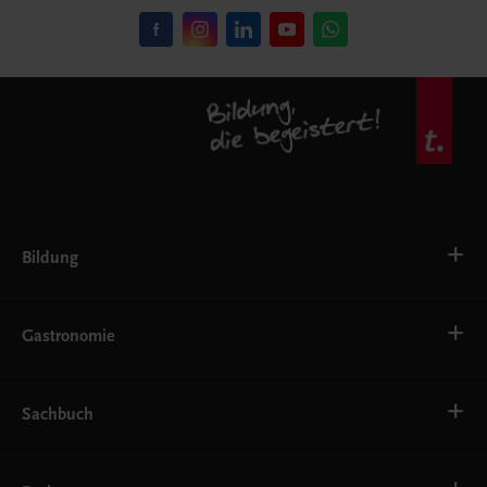
Bildung
VS
AHS
Gastronomie
BAFEP/BASOP
BRP
BS
Bäckerei
EWF/ZWF
Getränke
Sachbuch
FW
Hotelmanagement
Konditorei und Patisserie
Küche
Familie und Gesundheit
Service