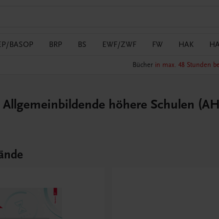
EP/BASOP
BRP
BS
EWF/ZWF
FW
HAK
H
Bücher
in max. 48 Stunden be
– Allgemeinbildende höhere Schulen (A
ände