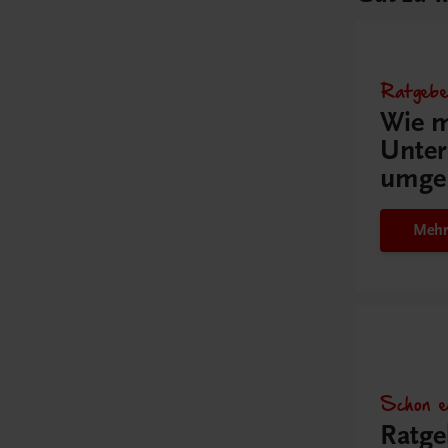
Ratgebe
Wie m
Unter
umge
Mehr
Schon e
Ratge