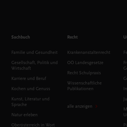
Sachbuch
Recht
Un
Familie und Gesundheit
Krankenanstaltenrecht
Gesellschaft, Politik und
OÖ Landesgesetze
F
Wirtschaft
G
Recht Schulpraxis
Karriere und Beruf
G
Wissenschaftliche
Kochen und Genuss
Publikationen
I
Kunst, Literatur und
J
Sprache
alle anzeigen
M
Natur erleben
U
Oberösterreich in Wort
P