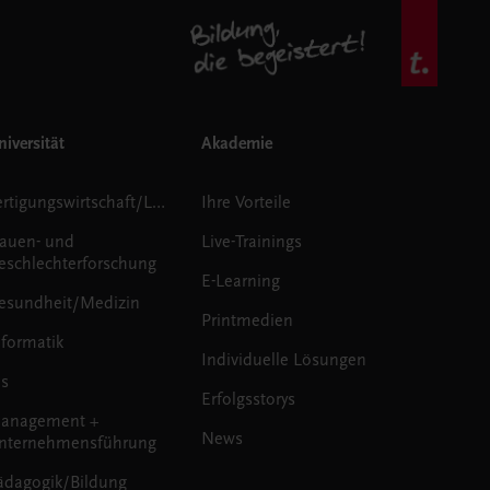
iversität
Akademie
Fertigungswirtschaft/Logistik
Ihre Vorteile
rauen- und
Live-Trainings
eschlechterforschung
E-Learning
esundheit/Medizin
Printmedien
nformatik
Individuelle Lösungen
us
Erfolgsstorys
anagement +
News
nternehmensführung
ädagogik/Bildung