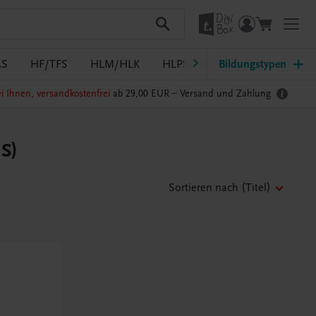
AS
HF/TFS
HLM/HLK
HLPS/FSB
Bildungstypen
HLT/Kolleg
i Ihnen, versandkostenfrei
ab 29,00 EUR –
Versand und Zahlung
HS)
Sortieren nach
(Titel)