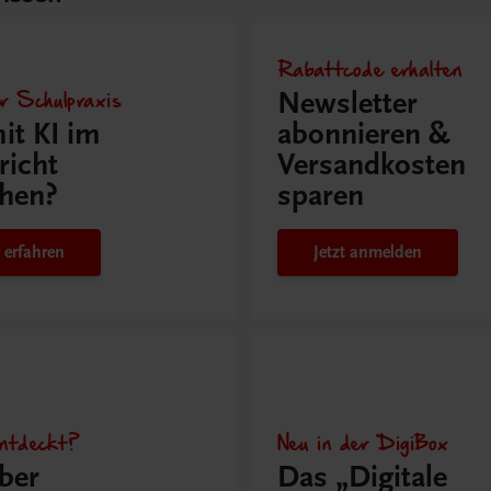
Rabattcode erhalten
r Schulpraxis
Newsletter
it KI im
abonnieren &
richt
Versandkosten
hen?
sparen
 erfahren
Jetzt anmelden
ntdeckt?
Neu in der DigiBox
ber
Das „Digitale