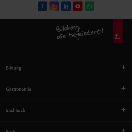
Bildung
VS
AHS
Gastronomie
BAFEP/BASOP
BRP
BS
Bäckerei
EWF/ZWF
Getränke
Sachbuch
FW
Hotelmanagement
Konditorei und Patisserie
Küche
Familie und Gesundheit
Service
Gesellschaft, Politik und Wirtschaft
Recht