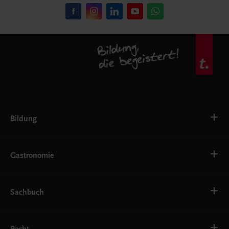
Bildung
VS
AHS
Gastronomie
BAFEP/BASOP
BRP
BS
Bäckerei
EWF/ZWF
Getränke
Sachbuch
FW
Hotelmanagement
Konditorei und Patisserie
Küche
Familie und Gesundheit
Service
Gesellschaft, Politik und Wirtschaft