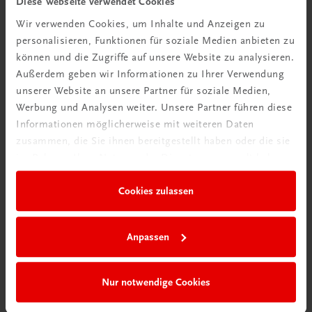
Diese Webseite verwendet Cookies
Wir verwenden Cookies, um Inhalte und Anzeigen zu
personalisieren, Funktionen für soziale Medien anbieten zu
können und die Zugriffe auf unsere Website zu analysieren.
Außerdem geben wir Informationen zu Ihrer Verwendung
Ratgeber Schulpraxis
unserer Website an unsere Partner für soziale Medien,
Wie mit KI im Unterricht
Werbung und Analysen weiter. Unsere Partner führen diese
umgehen?
Informationen möglicherweise mit weiteren Daten
zusammen, die Sie ihnen bereitgestellt haben oder die sie
im Rahmen Ihrer Nutzung der Dienste gesammelt haben.
Mehr erfahren
Cookies zulassen
Anpassen
Nur notwendige Cookies