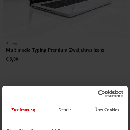
Bildung
Multimedia-Typing Premium Zweijahreslizenz
€ 9,00
Gut zu wissen
Zustimmung
Details
Über Cookies