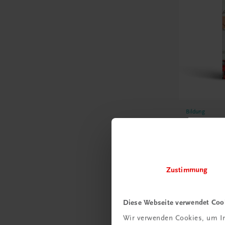
Bildung
Englisch
Forms an
– Lösung
Lösungen, E
Berufsreif
Zustimmung
E-Book
€ 9,90
Diese Webseite verwendet Coo
Wir verwenden Cookies, um In