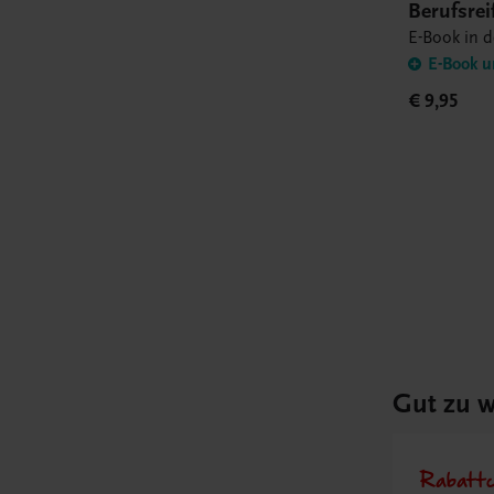
Berufsre
Topics an
E-Book in 
Book
E-Book u
€ 9,95
Gut zu w
Rabattc