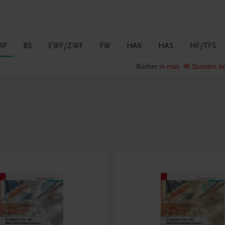
RP
BS
EWF/ZWF
FW
HAK
HAS
HF/TFS
Bücher
in max. 48 Stunden be
)