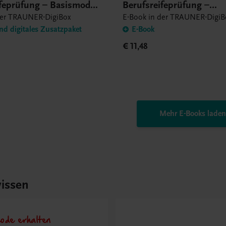
ifeprüfung – Basismodul
Berufsreifeprüfung –
d Language in Use – E-
Hauptmodul Forms and
der TRAUNER-DigiBox
E-Book in der TRAUNER-DigiB
Structures Lösungsheft 
nd digitales Zusatzpaket
E-Book
€ 11,48
Mehr E-Books laden
issen
ode erhalten