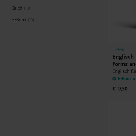
Buch
10
E-Book
10
Bildung
Englisch
Forms an
Englisch fü
E-Book u
€ 17,50