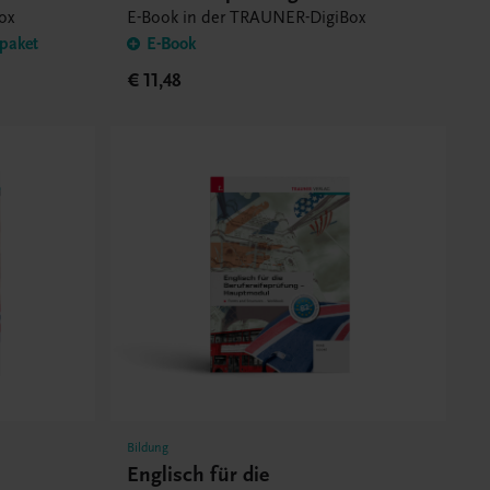
Lösungsheft – E-Book
ox
E-Book in der TRAUNER-DigiBox
zpaket
E-Book
€ 11,48
Bildung
Englisch für die