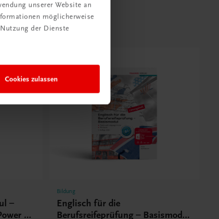
rwendung unserer Website an
Informationen möglicherweise
 Nutzung der Dienste
Cookies zulassen
Bildung
ul –
Englisch für die
Power –
Berufsreifeprüfung – Basismodul