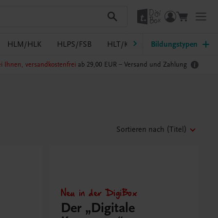
HLM/HLK
HLPS/FSB
HLT/Kolleg
Bildungstypen
HLW
HTL/FS
i Ihnen, versandkostenfrei
ab 29,00 EUR –
Versand und Zahlung
Sortieren nach
(Titel)
Neu in der DigiBox
Der „Digitale