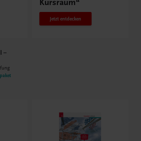
Kursraum“
Jetzt entdecken
l –
üfung
zpaket