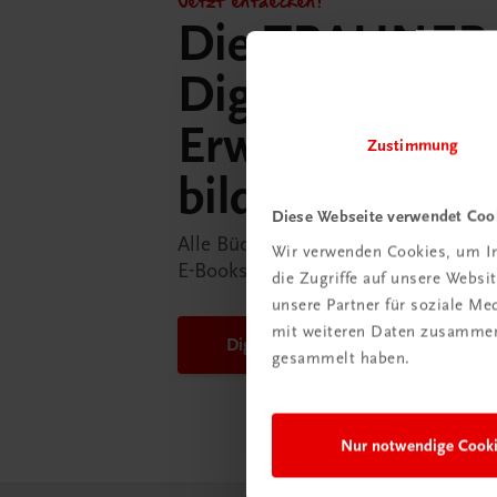
Die TRAUNER
DigiBox für di
Erwachsenen­
Zustimmung
bildung
Diese Webseite verwendet Coo
Alle Bücher und Lösungshefte unsere
Wir verwenden Cookies, um In
E-Books nutzen. Für Trainer/innen u
die Zugriffe auf unsere Webs
unsere Partner für soziale M
mit weiteren Daten zusammen,
DigiBox für Erwachsenen­bildung
gesammelt haben.
Nur notwendige Cook