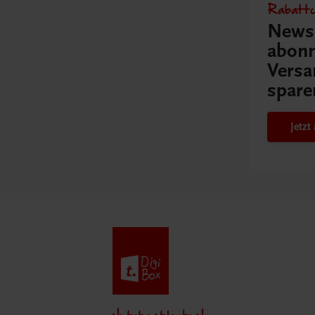
Rabattc
Newsl
abonn
Versa
spare
Jetz
Jetzt entdecken!