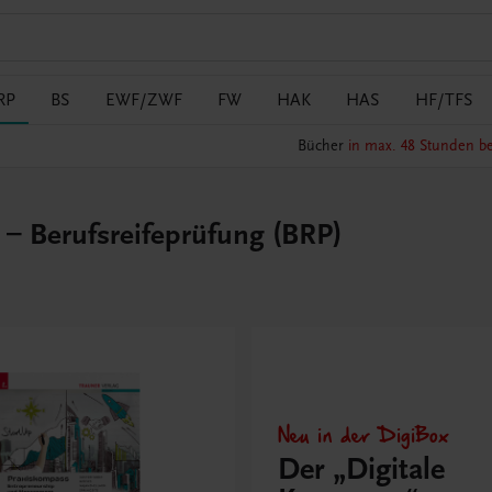
RP
BS
EWF/ZWF
FW
HAK
HAS
HF/TFS
Bücher
in max. 48 Stunden be
– Berufsreifeprüfung (BRP)
Neu in der DigiBox
Der „Digitale