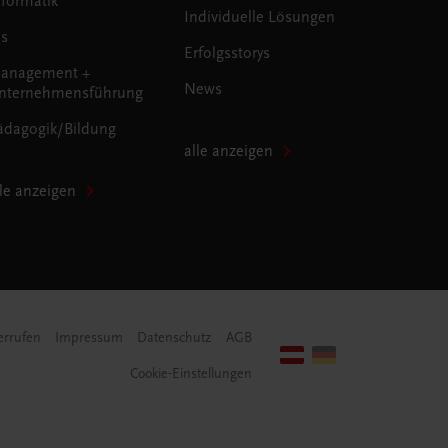
nformatik
Individuelle Lösungen
us
Erfolgsstorys
anagement +
News
nternehmensführung
ädagogik/Bildung
alle anzeigen
lle anzeigen
errufen
Impressum
Datenschutz
AGB
Cookie-Einstellungen