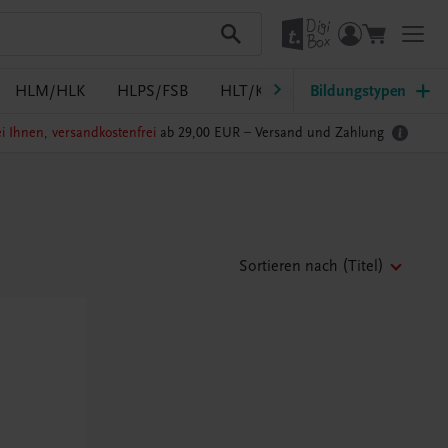
HLM/HLK
HLPS/FSB
HLT/Kolleg
Bildungstypen
HLW
HTL/FS
i Ihnen, versandkostenfrei
ab 29,00 EUR –
Versand und Zahlung
Sortieren nach
(Titel)