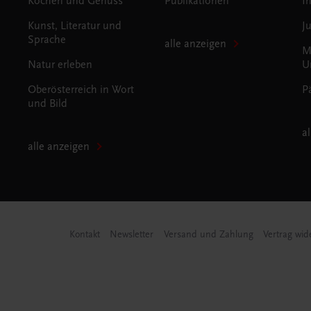
Kochen und Genuss
Publikationen
I
Kunst, Literatur und
J
Sprache
alle anzeigen
M
Natur erleben
U
Oberösterreich in Wort
P
und Bild
a
alle anzeigen
Kontakt
Newsletter
Versand und Zahlung
Vertrag wid