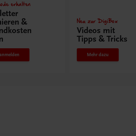
ode erhalten
etter
Neu zur DigiBox
ieren &
ndkosten
Videos mit
n
Tipps & Tricks
t anmelden
Mehr dazu