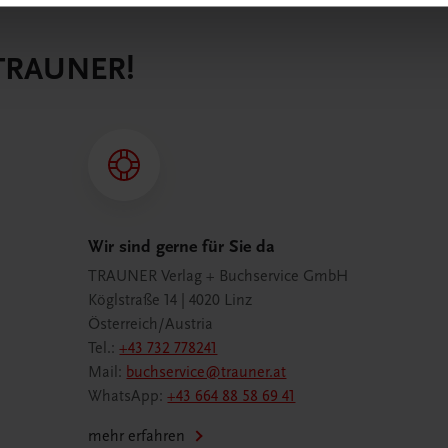
 TRAUNER!
Wir sind gerne für Sie da
TRAUNER Verlag + Buchservice GmbH
Köglstraße 14 | 4020 Linz
Österreich/Austria
Tel.:
+43 732 778241
Mail:
buchservice@trauner.at
WhatsApp:
+43 664 88 58 69 41
mehr erfahren