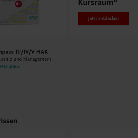
Kursraum“
Jetzt entdecken
mpass III/IV/V HAK
eurship und Management
-DigiBox
issen