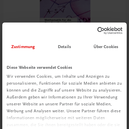
Zustimmung
Details
Über Cookies
Diese Webseite verwendet Cookies
Wir verwenden Cookies, um Inhalte und Anzeigen zu
Bildung
personalisieren, Funktionen für soziale Medien anbieten zu
Mathematik für die Berufsreifeprüfung (Teil 2) – E-
Book
können und die Zugriffe auf unsere Website zu analysieren.
E-Book in der TRAUNER-DigiBox
Außerdem geben wir Informationen zu Ihrer Verwendung
E-Book und digitales Zusatzpaket
unserer Website an unsere Partner für soziale Medien,
Werbung und Analysen weiter. Unsere Partner führen diese
€ 25,33
Informationen möglicherweise mit weiteren Daten
zusammen, die Sie ihnen bereitgestellt haben oder die sie