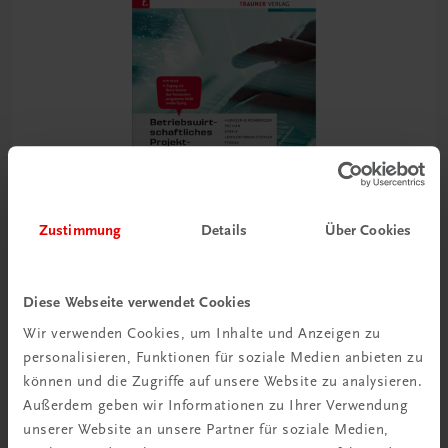
Zustimmung
Details
Über Cookies
Diese Webseite verwendet Cookies
Bildung
Wir verwenden Cookies, um Inhalte und Anzeigen zu
Betriebswirtschaftliches Projektpraktikum BS
personalisieren, Funktionen für soziale Medien anbieten zu
Handel
können und die Zugriffe auf unsere Website zu analysieren.
TRAUNER-DigiBox
Außerdem geben wir Informationen zu Ihrer Verwendung
€ 25,23
unserer Website an unsere Partner für soziale Medien,