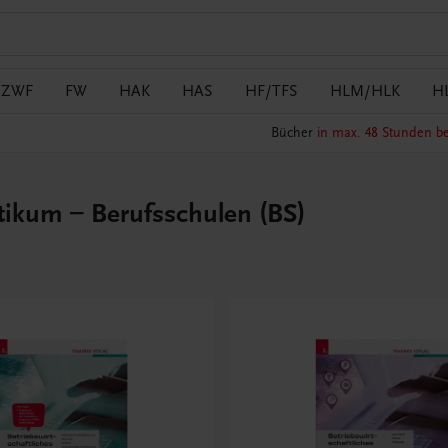
/ZWF
FW
HAK
HAS
HF/TFS
HLM/HLK
H
Bücher
in max. 48 Stunden be
ktikum – Berufsschulen (BS)