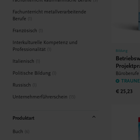
9
Fachunterricht metallverarbeitende
Berufe
1
Französisch
1
Interkulturelle Kompetenz und
Professionalität
1
Bildung
Betriebsw
Italienisch
1
Projektp
Politische Bildung
Büroberufe
1
TRAUNER
Russisch
1
€ 25,23
Unternehmerführerschein
15
Produktart
Buch
6