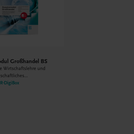
dul Großhandel BS
 Wirtschaftslehre und
tschaftliches
ktikum
-DigiBox