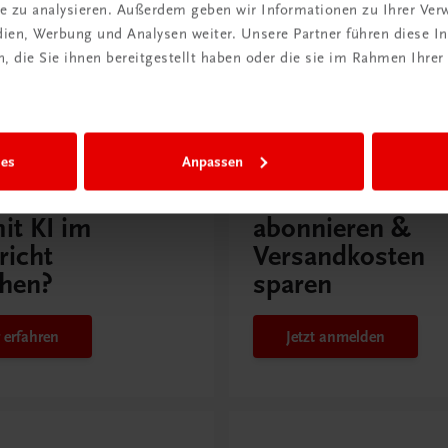
ite zu analysieren. Außerdem geben wir Informationen zu Ihrer Ve
edien, Werbung und Analysen weiter. Unsere Partner führen diese 
 die Sie ihnen bereitgestellt haben oder die sie im Rahmen Ihrer
issen
ies
Anpassen
Rabattcode erhalten
r Schulpraxis
Newsletter
it KI im
abonnieren &
richt
Versandkosten
hen?
sparen
 erfahren
Jetzt anmelden