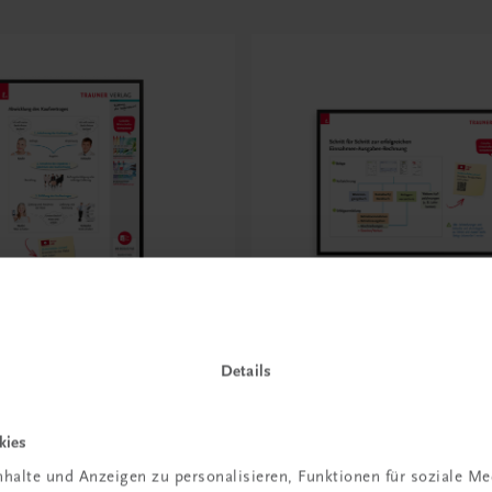
Bildung
Details
Abwicklung des
Poster: Schritt für Schrit
ages
erfolgreichen Einnahmen
Ausgaben-Rechnung
kies
€ 15,00
halte und Anzeigen zu personalisieren, Funktionen für soziale M