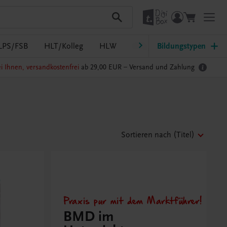
LPS/FSB
HLT/Kolleg
HLW
HTL/FS
Bildungstypen
LW/LWBF
i Ihnen, versandkostenfrei
ab 29,00 EUR –
Versand und Zahlung
Sortieren nach
(Titel)
Praxis pur mit dem Marktführer!
BMD im