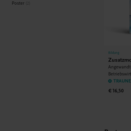
Poster
2
Bildung
Zusatzmo
Angewandte
Betriebswir
Projektpra
TRAUNER
€ 16,50