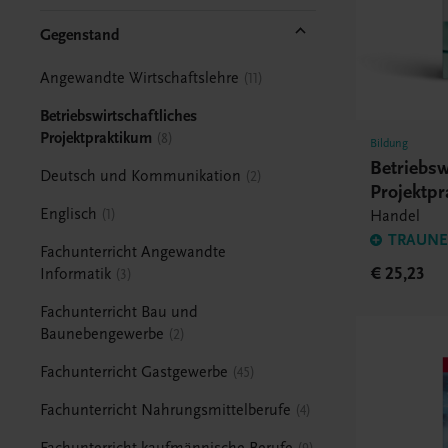
Gegenstand
Angewandte Wirtschaftslehre
11
Betriebswirtschaftliches
Projektpraktikum
8
Bildung
Betriebsw
Deutsch und Kommunikation
2
Projektp
Englisch
1
Handel
TRAUNER
Fachunterricht Angewandte
€ 25,23
Informatik
3
Fachunterricht Bau und
Baunebengewerbe
2
Fachunterricht Gastgewerbe
45
Fachunterricht Nahrungsmittelberufe
4
Fachunterricht kaufmännische Berufe