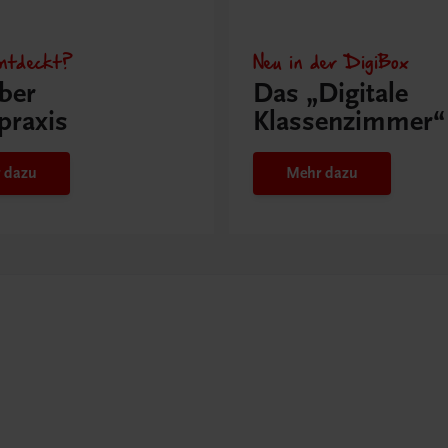
ntdeckt?
Neu in der DigiBox
ber
Das „Digitale
praxis
Klassenzimmer“
 dazu
Mehr dazu