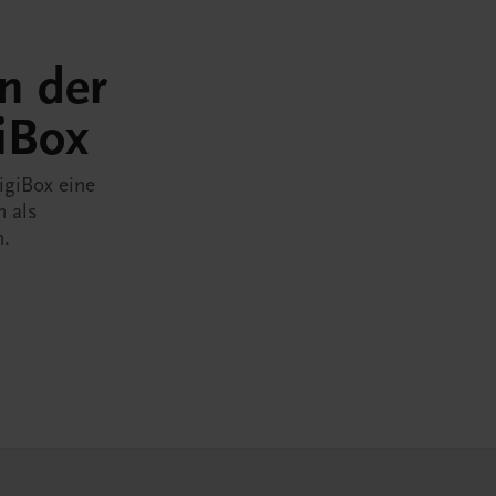
in der
iBox
igiBox eine
n als
n.