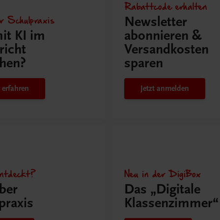
Rabattcode erhalten
r Schulpraxis
Newsletter
it KI im
abonnieren &
richt
Versandkosten
hen?
sparen
 erfahren
Jetzt anmelden
ntdeckt?
Neu in der DigiBox
ber
Das „Digitale
praxis
Klassenzimmer“