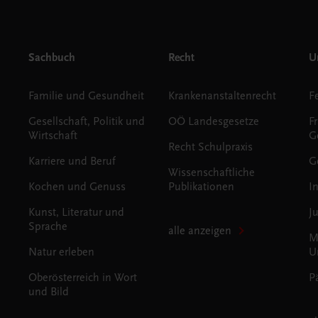
Sachbuch
Recht
Un
Familie und Gesundheit
Krankenanstaltenrecht
Gesellschaft, Politik und
OÖ Landesgesetze
F
Wirtschaft
G
Recht Schulpraxis
Karriere und Beruf
G
Wissenschaftliche
Kochen und Genuss
Publikationen
I
Kunst, Literatur und
J
Sprache
alle anzeigen
M
Natur erleben
U
Oberösterreich in Wort
P
und Bild