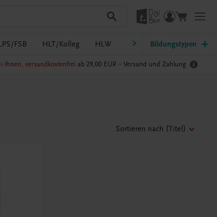
LPS/FSB
HLT/Kolleg
HLW
HTL/FS
Bildungstypen
LW/LWBF
i Ihnen, versandkostenfrei
ab 29,00 EUR –
Versand und Zahlung
Sortieren nach
(Titel)