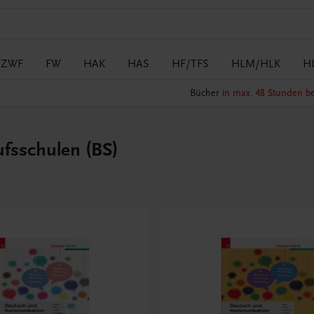
/ZWF
FW
HAK
HAS
HF/TFS
HLM/HLK
H
Bücher
in max. 48 Stunden be
fsschulen (BS)