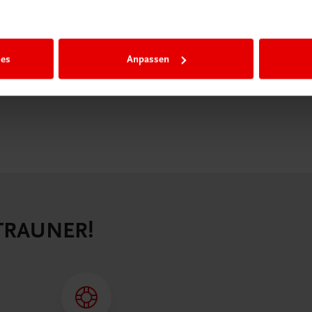
igiBox eine
n als
n.
ies
Anpassen
 TRAUNER!