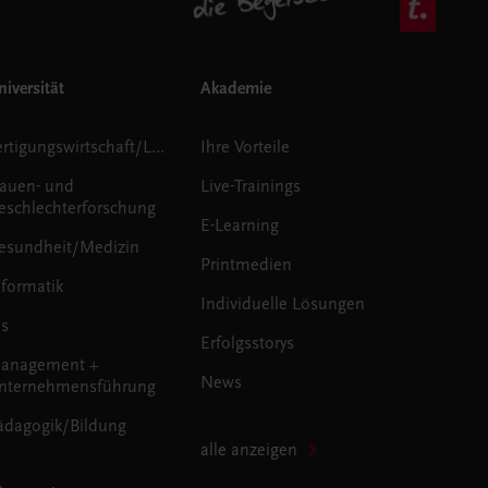
iversität
Akademie
Fertigungswirtschaft/Logistik
Ihre Vorteile
rauen- und
Live-Trainings
eschlechterforschung
E-Learning
esundheit/Medizin
Printmedien
nformatik
Individuelle Lösungen
us
Erfolgsstorys
anagement +
News
nternehmensführung
ädagogik/Bildung
alle anzeigen