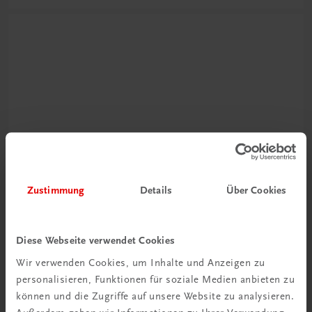
Neu zur DigiBox
Videos mit
Zustimmung
Details
Über Cookies
Tipps & Tricks
Mehr dazu
Diese Webseite verwendet Cookies
Wir verwenden Cookies, um Inhalte und Anzeigen zu
personalisieren, Funktionen für soziale Medien anbieten zu
können und die Zugriffe auf unsere Website zu analysieren.