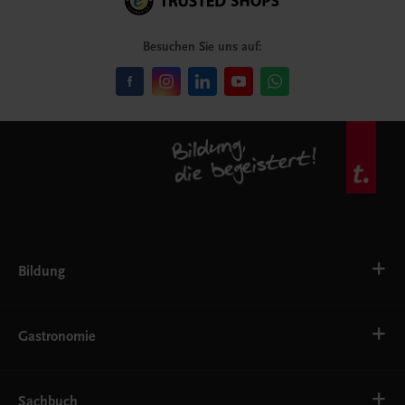
Besuchen Sie uns auf:
Bildung
VS
AHS
Gastronomie
BAFEP/BASOP
BRP
BS
Bäckerei
EWF/ZWF
Getränke
Sachbuch