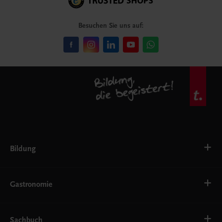
Besuchen Sie uns auf:
Bildung
VS
AHS
Gastronomie
BAFEP/BASOP
BRP
BS
Bäckerei
EWF/ZWF
Getränke
Sachbuch