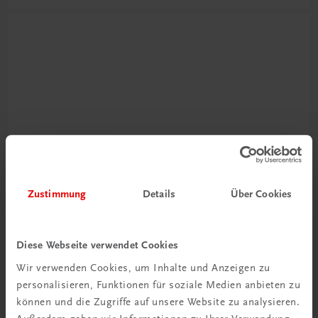
Neu zur DigiBox
Videos mit
Zustimmung
Details
Über Cookies
Tipps & Tricks
Mehr dazu
Diese Webseite verwendet Cookies
Wir verwenden Cookies, um Inhalte und Anzeigen zu
personalisieren, Funktionen für soziale Medien anbieten zu
können und die Zugriffe auf unsere Website zu analysieren.