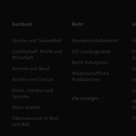
Sachbuch
Recht
Un
Familie und Gesundheit
Krankenanstaltenrecht
Gesellschaft, Politik und
OÖ Landesgesetze
F
Wirtschaft
G
Recht Schulpraxis
Karriere und Beruf
G
Wissenschaftliche
Kochen und Genuss
Publikationen
I
Kunst, Literatur und
J
Sprache
alle anzeigen
M
Natur erleben
U
Oberösterreich in Wort
P
und Bild