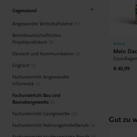
Gegenstand
Angewandte Wirtschaftslehre
11
Betriebswirtschaftliches
Projektpraktikum
8
Bildung
Mein Da
Deutsch und Kommunikation
2
Grundlagen
Englisch
1
€ 40,99
Fachunterricht Angewandte
Informatik
3
Fachunterricht Bau und
Baunebengewerbe
2
Fachunterricht Gastgewerbe
45
Gut zu w
Fachunterricht Nahrungsmittelberufe
4
Fachunterricht kaufmännische Berufe