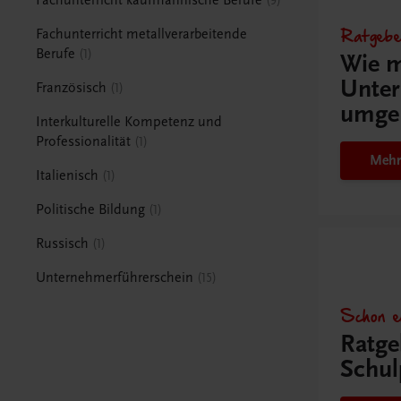
9
Ratgebe
Fachunterricht metallverarbeitende
Berufe
1
Wie m
Unter
Französisch
1
umge
Interkulturelle Kompetenz und
Professionalität
1
Mehr
Italienisch
1
Politische Bildung
1
Russisch
1
Unternehmerführerschein
15
Schon e
Ratge
Schul