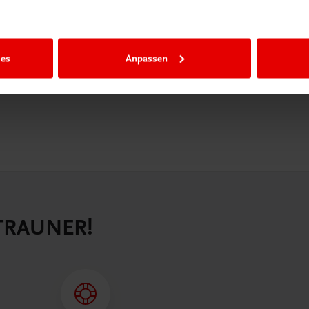
igiBox eine
n als
n.
ies
Anpassen
 TRAUNER!