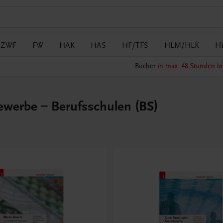
/ZWF
FW
HAK
HAS
HF/TFS
HLM/HLK
H
Bücher
in max. 48 Stunden be
werbe – Berufsschulen (BS)