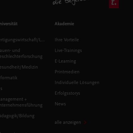
iversität
Akademie
Fertigungswirtschaft/Logistik
Ihre Vorteile
rauen- und
Live-Trainings
eschlechterforschung
E-Learning
esundheit/Medizin
Printmedien
nformatik
Individuelle Lösungen
us
Erfolgsstorys
anagement +
News
nternehmensführung
ädagogik/Bildung
alle anzeigen