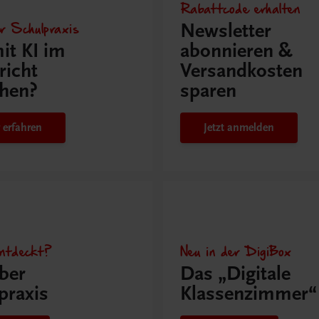
Rabattcode erhalten
r Schulpraxis
Newsletter
it KI im
abonnieren &
richt
Versandkosten
hen?
sparen
 erfahren
Jetzt anmelden
ntdeckt?
Neu in der DigiBox
ber
Das „Digitale
praxis
Klassenzimmer“