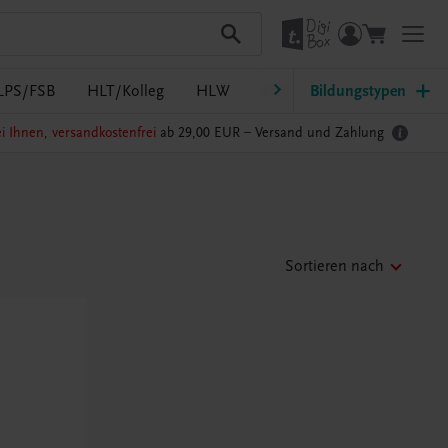
LPS/FSB
HLT/Kolleg
HLW
HTL/FS
Bildungstypen
LW/LWBF
i Ihnen, versandkostenfrei
ab 29,00 EUR –
Versand und Zahlung
Sortieren nach