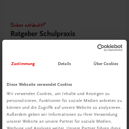
Schon entdeckt?
Ratgeber Schulpraxis
Mehr dazu
Zustimmung
Details
Über Cookies
Diese Webseite verwendet Cookies
Wir verwenden Cookies, um Inhalte und Anzeigen zu
personalisieren, Funktionen für soziale Medien anbieten zu
können und die Zugriffe auf unsere Website zu analysieren.
Außerdem geben wir Informationen zu Ihrer Verwendung
unserer Website an unsere Partner für soziale Medien,
Neu in der DigiBox
Werbung und Analysen weiter. Unsere Partner führen diese