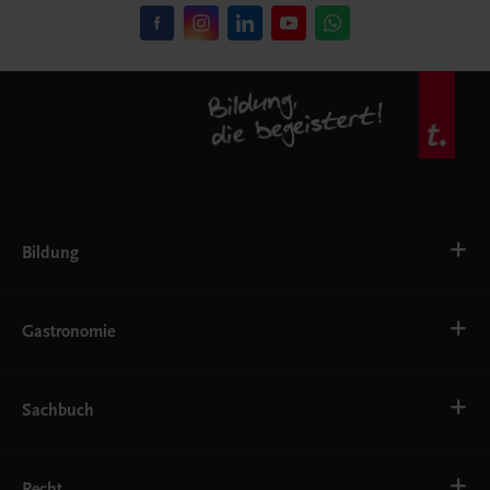
Bildung
VS
AHS
Gastronomie
BAFEP/BASOP
BRP
BS
Bäckerei
EWF/ZWF
Getränke
Sachbuch
FW
Hotelmanagement
Konditorei und Patisserie
Küche
Familie und Gesundheit
Service
Gesellschaft, Politik und Wirtschaft
Recht