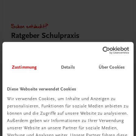
Schon entdeckt?
Ratgeber Schulpraxis
Mehr dazu
Zustimmung
Details
Über Cookies
Diese Webseite verwendet Cookies
Wir verwenden Cookies, um Inhalte und Anzeigen zu
personalisieren, Funktionen für soziale Medien anbieten zu
können und die Zugriffe auf unsere Website zu analysieren.
Außerdem geben wir Informationen zu Ihrer Verwendung
unserer Website an unsere Partner für soziale Medien,
Neu in der DigiBox
Werbung und Analysen weiter. Unsere Partner führen diese