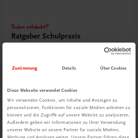
Schon entdeckt?
Ratgeber Schulpraxis
Mehr dazu
Zustimmung
Details
Über Cookies
Diese Webseite verwendet Cookies
Wir verwenden Cookies, um Inhalte und Anzeigen zu
personalisieren, Funktionen für soziale Medien anbieten zu
können und die Zugriffe auf unsere Website zu analysieren.
Außerdem geben wir Informationen zu Ihrer Verwendung
unserer Website an unsere Partner für soziale Medien,
Neu in der DigiBox
Werbung und Analysen weiter. Unsere Partner führen diese