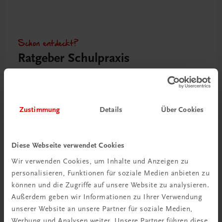
Schon entdeckt?
Ratgeber Schulpraxis
Mehr dazu
Zustimmung
Details
Über Cookies
Diese Webseite verwendet Cookies
Wir verwenden Cookies, um Inhalte und Anzeigen zu
personalisieren, Funktionen für soziale Medien anbieten zu
können und die Zugriffe auf unsere Website zu analysieren.
Außerdem geben wir Informationen zu Ihrer Verwendung
unserer Website an unsere Partner für soziale Medien,
Neu in der DigiBox
Werbung und Analysen weiter. Unsere Partner führen diese