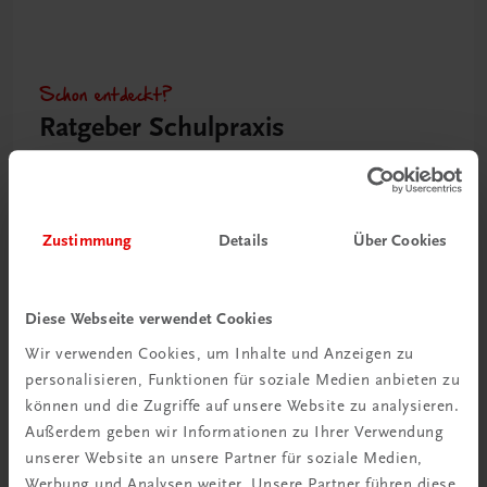
Schon entdeckt?
Ratgeber Schulpraxis
Mehr dazu
Zustimmung
Details
Über Cookies
Diese Webseite verwendet Cookies
Wir verwenden Cookies, um Inhalte und Anzeigen zu
personalisieren, Funktionen für soziale Medien anbieten zu
können und die Zugriffe auf unsere Website zu analysieren.
Außerdem geben wir Informationen zu Ihrer Verwendung
unserer Website an unsere Partner für soziale Medien,
Neu in der DigiBox
Werbung und Analysen weiter. Unsere Partner führen diese