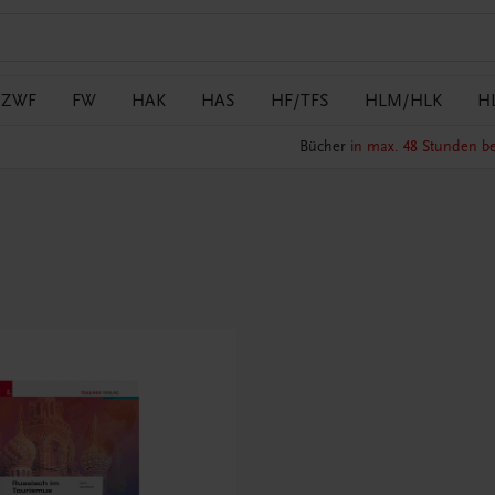
/ZWF
FW
HAK
HAS
HF/TFS
HLM/HLK
H
Bücher
in max. 48 Stunden be