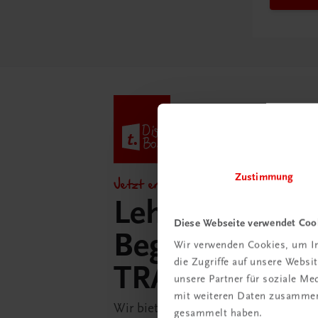
Zustimmung
Jetzt entdecken!
Lehrer/innen-
Diese Webseite verwendet Coo
Begleitpakete 
Wir verwenden Cookies, um In
die Zugriffe auf unsere Webs
TRAUNER-Dig
unsere Partner für soziale M
mit weiteren Daten zusammen,
Wir bieten Ihnen in der TRAUNER-D
gesammelt haben.