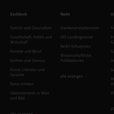
Sachbuch
Recht
Un
Familie und Gesundheit
Krankenanstaltenrecht
Gesellschaft, Politik und
OÖ Landesgesetze
F
Wirtschaft
G
Recht Schulpraxis
Karriere und Beruf
G
Wissenschaftliche
Kochen und Genuss
Publikationen
I
Kunst, Literatur und
J
Sprache
alle anzeigen
M
Natur erleben
U
Oberösterreich in Wort
P
und Bild
a