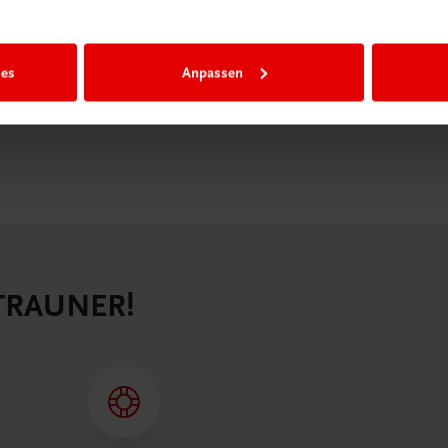
n als
n.
ies
Anpassen
 TRAUNER!