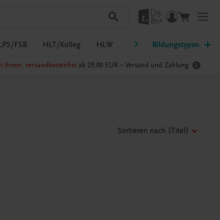
LPS/FSB
HLT/Kolleg
HLW
HTL/FS
Bildungstypen
LW/LWBF
i Ihnen, versandkostenfrei
ab 29,00 EUR –
Versand und Zahlung
Sortieren nach
(Titel)