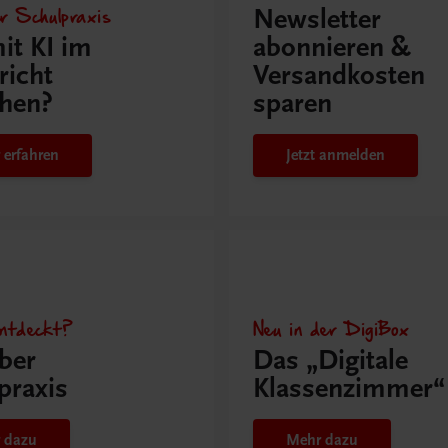
r Schulpraxis
Newsletter
it KI im
abonnieren &
richt
Versandkosten
hen?
sparen
 erfahren
Jetzt anmelden
ntdeckt?
Neu in der DigiBox
ber
Das „Digitale
praxis
Klassenzimmer“
 dazu
Mehr dazu