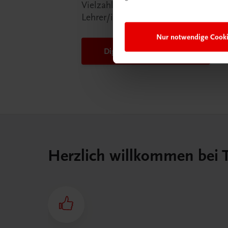
Vielzahl an Services an, die Ihr Lebe
Lehrer/in ein Stück einfacher mache
Nur notwendige Cook
DigiBox für Lehrer/innen
Herzlich willkommen bei