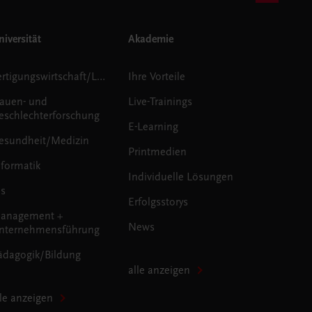
iversität
Akademie
Fertigungswirtschaft/Logistik
Ihre Vorteile
rauen- und
Live-Trainings
eschlechterforschung
E-Learning
esundheit/Medizin
Printmedien
nformatik
Individuelle Lösungen
us
Erfolgsstorys
anagement +
News
nternehmensführung
ädagogik/Bildung
alle anzeigen
lle anzeigen