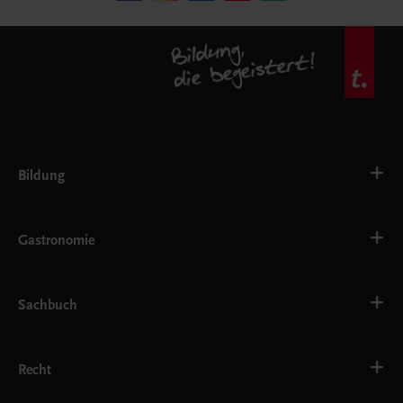
Bildung
VS
AHS
Gastronomie
BAFEP/BASOP
BRP
BS
Bäckerei
EWF/ZWF
Getränke
Sachbuch
FW
Hotelmanagement
Konditorei und Patisserie
Küche
Familie und Gesundheit
Service
Gesellschaft, Politik und Wirtschaft
Recht
Systemgastronomie
Karriere und Beruf
Kochen und Genuss