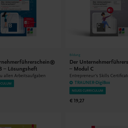
Bildung
rnehmerführerschein®
Der Unternehmerführer
B – Lösungsheft
– Modul C
u allen Arbeitsaufgaben
Entrepreneur's Skills Certifica
TRAUNER-DigiBox
ICULUM
NEUES CURRICULUM
€ 19,27