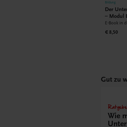
Bildung
Der Unte
– Modul 
Book
E-Book in 
€ 8,50
Gut zu w
Ratgebe
Wie m
Unter