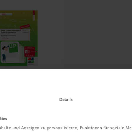
rnehmerführerschein®
UP – Lösungsheft
Details
u allen Arbeitsaufgaben
CULUM (JULI 2026)
kies
halte und Anzeigen zu personalisieren, Funktionen für soziale M