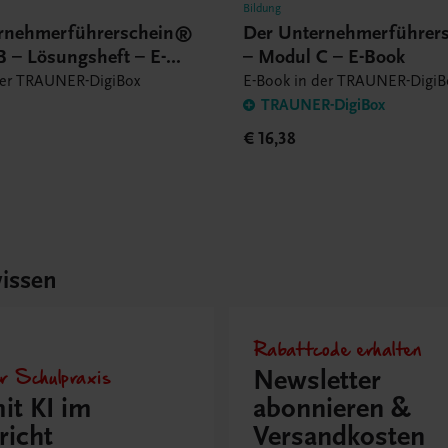
Bildung
rnehmerführerschein®
Der Unternehmerführer
B – Lösungsheft – E-
– Modul C – E-Book
der TRAUNER-DigiBox
E-Book in der TRAUNER-DigiB
TRAUNER-DigiBox
€ 16,38
issen
Rabattcode erhalten
r Schulpraxis
Newsletter
it KI im
abonnieren &
richt
Versandkosten