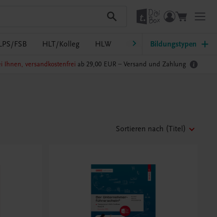
LPS/FSB
HLT/Kolleg
HLW
HTL/FS
Bildungstypen
LW/LWBF
i Ihnen, versandkostenfrei
ab 29,00 EUR –
Versand und Zahlung
Sortieren nach
(Titel)