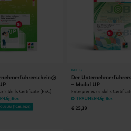
Bildung
rnehmerführerschein®
Der Unternehmerführer
 UP
– Modul UP
r's Skills Certificate (ESC)
Entrepreneur's Skills Certifica
-DigiBox
TRAUNER-DigiBox
CULUM (10.08.2026)
€ 25,39