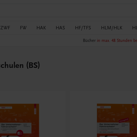
/ZWF
FW
HAK
HAS
HF/TFS
HLM/HLK
H
Bücher
in max. 48 Stunden be
chulen (BS)