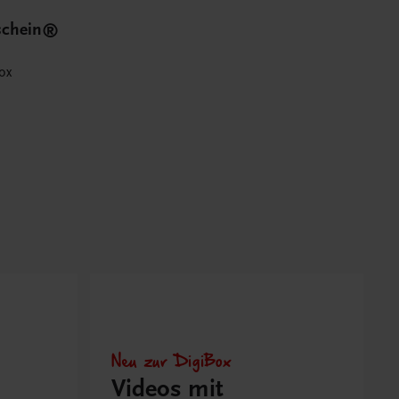
schein®
ox
Neu zur DigiBox
Videos mit