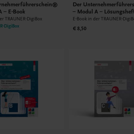
rnehmerführerschein®
Der Unternehmerführer
A – E-Book
– Modul A – Lösungsheft
Book
der TRAUNER-DigiBox
E-Book in der TRAUNER-DigiB
-DigiBox
€ 8,50