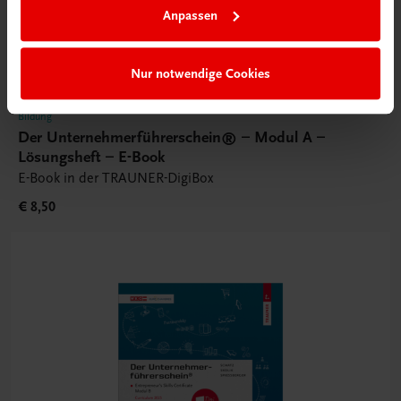
Anpassen
Nur notwendige Cookies
Bildung
Der Unternehmerführerschein® – Modul A –
Lösungsheft – E-Book
E-Book in der TRAUNER-DigiBox
€ 8,50