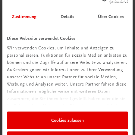
Zustimmung
Details
Über Cookies
Bildung
Der Unternehmerführerschein® – Modul A – E-Book
E-Book in der TRAUNER-DigiBox
TRAUNER-DigiBox
Diese Webseite verwendet Cookies
Wir verwenden Cookies, um Inhalte und Anzeigen zu
€ 15,47
personalisieren, Funktionen für soziale Medien anbieten zu
können und die Zugriffe auf unsere Website zu analysieren.
Außerdem geben wir Informationen zu Ihrer Verwendung
unserer Website an unsere Partner für soziale Medien,
Werbung und Analysen weiter. Unsere Partner führen diese
Informationen möglicherweise mit weiteren Daten
zusammen, die Sie ihnen bereitgestellt haben oder die sie
im Rahmen Ihrer Nutzung der Dienste gesammelt haben.
Cookies zulassen