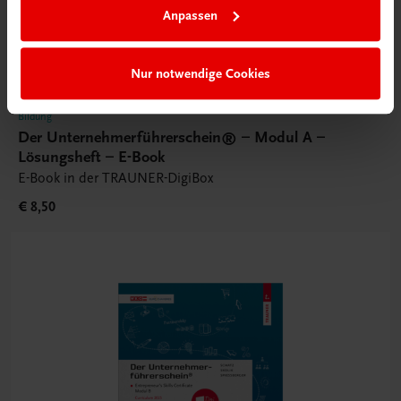
Anpassen
Nur notwendige Cookies
Bildung
Der Unternehmerführerschein® – Modul A –
Lösungsheft – E-Book
E-Book in der TRAUNER-DigiBox
€ 8,50