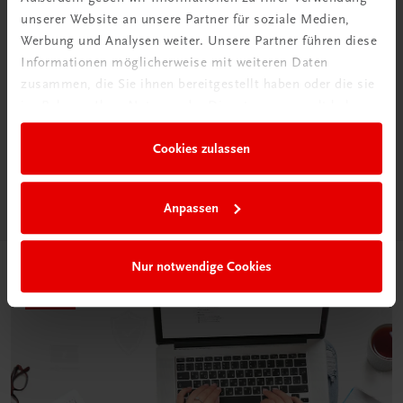
unserer Website an unsere Partner für soziale Medien,
Werbung und Analysen weiter. Unsere Partner führen diese
Informationen möglicherweise mit weiteren Daten
Neu in der DigiBox
zusammen, die Sie ihnen bereitgestellt haben oder die sie
Das „Digitale
im Rahmen Ihrer Nutzung der Dienste gesammelt haben.
Klassenzimmer“
Cookies zulassen
Mehr dazu
Anpassen
Nur notwendige Cookies