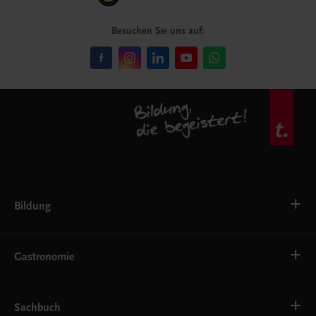
Besuchen Sie uns auf:
Bildung
VS
AHS
Gastronomie
BAFEP/BASOP
BRP
BS
Bäckerei
EWF/ZWF
Getränke
Sachbuch
FW