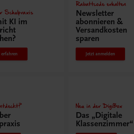
Rabattcode erhalten
r Schulpraxis
Newsletter
it KI im
abonnieren &
richt
Versandkosten
hen?
sparen
 erfahren
Jetzt anmelden
ntdeckt?
Neu in der DigiBox
ber
Das „Digitale
praxis
Klassenzimmer“