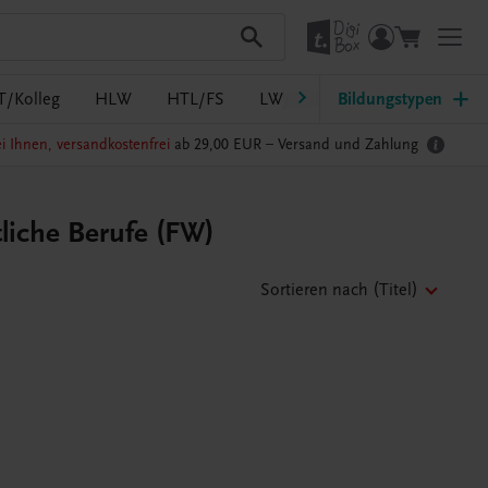
T/Kolleg
HLW
HTL/FS
LW/LWBF
Bildungstypen
MS/ASO
Pf
i Ihnen, versandkostenfrei
ab 29,00 EUR –
Versand und Zahlung
tliche Berufe (FW)
Sortieren nach
(Titel)