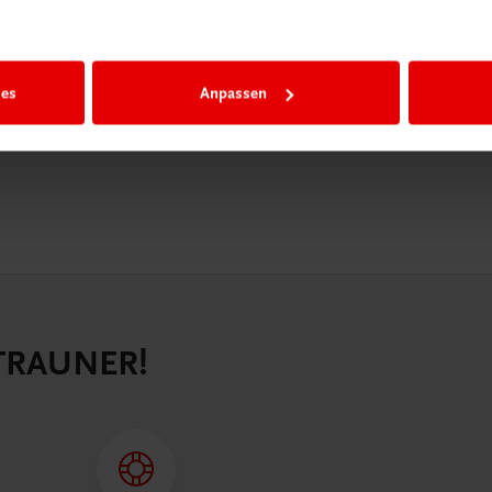
igiBox eine
n als
n.
ies
Anpassen
 TRAUNER!