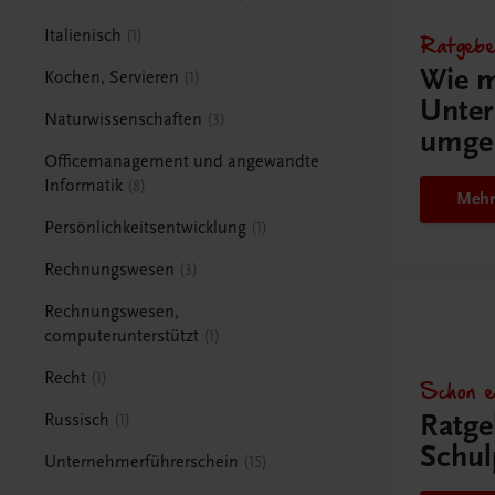
Italienisch
1
Ratgebe
Wie m
Kochen, Servieren
1
Unter
Naturwissenschaften
3
umge
Officemanagement und angewandte
Informatik
8
Mehr
Persönlichkeitsentwicklung
1
Rechnungswesen
3
Rechnungswesen,
computerunterstützt
1
Recht
1
Schon e
Ratge
Russisch
1
Schul
Unternehmerführerschein
15