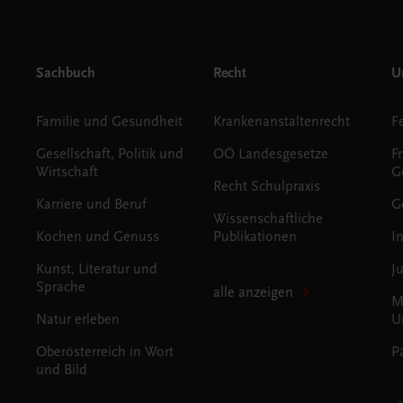
Sachbuch
Recht
Un
Familie und Gesundheit
Krankenanstaltenrecht
Gesellschaft, Politik und
OÖ Landesgesetze
F
Wirtschaft
G
Recht Schulpraxis
Karriere und Beruf
G
Wissenschaftliche
Kochen und Genuss
Publikationen
I
Kunst, Literatur und
J
Sprache
alle anzeigen
M
Natur erleben
U
Oberösterreich in Wort
P
und Bild