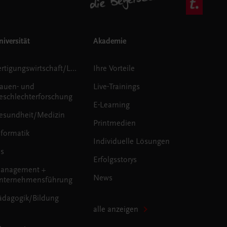
iversität
Akademie
Fertigungswirtschaft/Logistik
Ihre Vorteile
rauen- und
Live-Trainings
eschlechterforschung
E-Learning
esundheit/Medizin
Printmedien
nformatik
Individuelle Lösungen
us
Erfolgsstorys
anagement +
News
nternehmensführung
ädagogik/Bildung
alle anzeigen