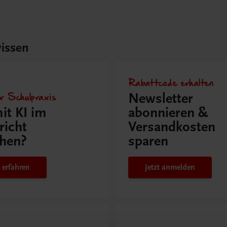
issen
Rabattcode erhalten
r Schulpraxis
Newsletter
it KI im
abonnieren &
richt
Versandkosten
hen?
sparen
 erfahren
Jetzt anmelden