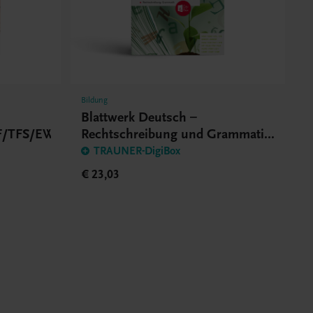
Bildung
Blattwerk Deutsch –
F/TFS/EWF/ZWF
Rechtschreibung und Grammatik
BHS/BMS
TRAUNER-DigiBox
€ 23,03