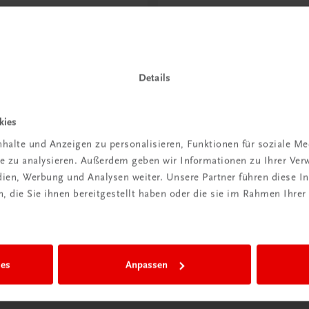
ntdeckt?
Neu in der DigiBox
ber
Das „Digitale
praxis
Klassenzimmer“
Details
 dazu
Mehr dazu
kies
halte und Anzeigen zu personalisieren, Funktionen für soziale M
ite zu analysieren. Außerdem geben wir Informationen zu Ihrer Ve
edien, Werbung und Analysen weiter. Unsere Partner führen diese 
 die Sie ihnen bereitgestellt haben oder die sie im Rahmen Ihrer
ies
Anpassen