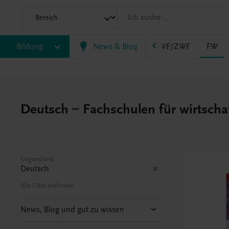
AHS
Bildung
BAFEP/BASOP
News & Blog
BRP
BS
EWF/ZWF
FW
Deutsch – Fachschulen für wirtscha
Gegenstand
Deutsch
Alle Filter entfernen
News, Blog und gut zu wissen