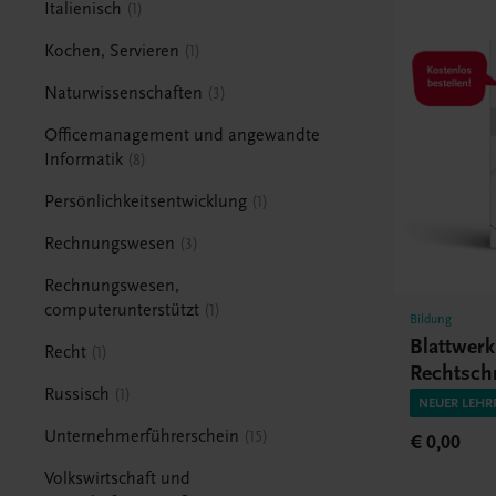
Italienisch
1
Kochen, Servieren
1
Naturwissenschaften
3
Officemanagement und angewandte
Informatik
8
Persönlichkeitsentwicklung
1
Rechnungswesen
3
Rechnungswesen,
computerunterstützt
1
Bildung
Blattwer
Recht
1
Rechtsch
Russisch
1
HAK/HA
NEUER LEHR
Unternehmerführerschein
15
€ 0,00
Volkswirtschaft und