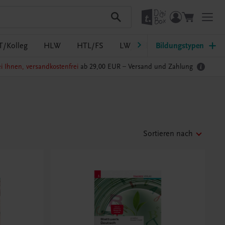
T/Kolleg
HLW
HTL/FS
LW/LWBF
Bildungstypen
MS/ASO
Pf
i Ihnen, versandkostenfrei
ab 29,00 EUR –
Versand und Zahlung
Sortieren nach