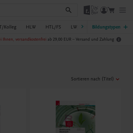
T/Kolleg
HLW
HTL/FS
LW/LWBF
Bildungstypen
MS/ASO
Pf
i Ihnen, versandkostenfrei
ab 29,00 EUR –
Versand und Zahlung
Sortieren nach
(Titel)