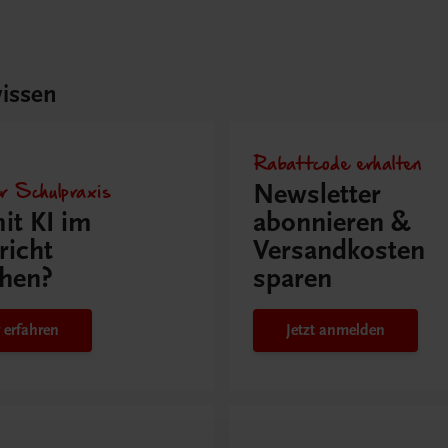
issen
Rabattcode erhalten
r Schulpraxis
Newsletter
it KI im
abonnieren &
richt
Versandkosten
hen?
sparen
 erfahren
Jetzt anmelden