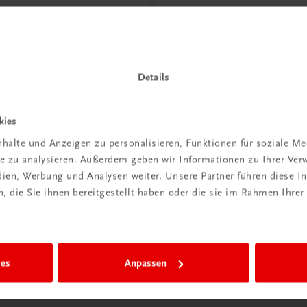
ntdeckt?
Neu in der DigiBox
ber
Das „Digitale
praxis
Klassenzimmer“
Details
 dazu
Mehr dazu
kies
halte und Anzeigen zu personalisieren, Funktionen für soziale M
ite zu analysieren. Außerdem geben wir Informationen zu Ihrer Ve
edien, Werbung und Analysen weiter. Unsere Partner führen diese 
 die Sie ihnen bereitgestellt haben oder die sie im Rahmen Ihrer
ies
Anpassen