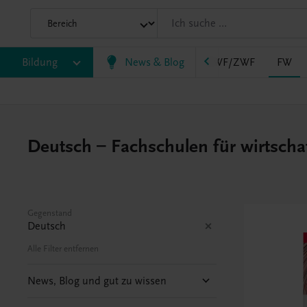
AHS
Bildung
BAFEP/BASOP
News & Blog
BRP
BS
EWF/ZWF
FW
Deutsch – Fachschulen für wirtscha
Gegenstand
Deutsch
Alle Filter entfernen
News, Blog und gut zu wissen