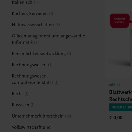
Italienisch
1
Kochen, Servieren
1
Naturwissenschaften
3
Officemanagement und angewandte
Informatik
8
Persönlichkeitsentwicklung
1
Rechnungswesen
3
Rechnungswesen,
computerunterstützt
1
Bildung
Blattwer
Recht
1
Rechtsch
Russisch
1
HAK/HA
NEUER LEHR
Unternehmerführerschein
15
€ 0,00
Volkswirtschaft und