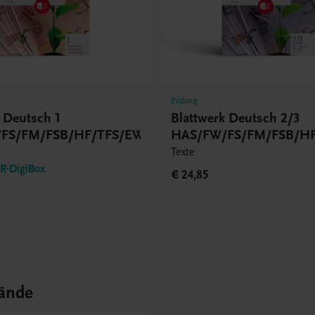
Bildung
k Deutsch 1
Blattwerk Deutsch 2/3
FS/FM/FSB/HF/TFS/EWF/ZWF
HAS/FW/FS/FM/FSB/HF
Texte
-DigiBox
€ 24,85
ände