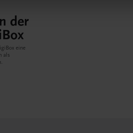
in der
iBox
igiBox eine
n als
n.