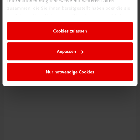
Informationen möglicherweise mit weiteren Daten
zusammen, die Sie ihnen bereitgestellt haben oder die sie
im Rahmen Ihrer Nutzung der Dienste gesammelt haben.
Neu zur DigiBox
Cookies zulassen
Videos mit
Tipps & Tricks
Anpassen
Mehr dazu
Nur notwendige Cookies