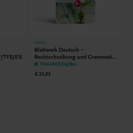
Bildung
Blattwerk Deutsch –
F/TFS/EWF/ZWF
Rechtschreibung und Grammatik
BHS/BMS
TRAUNER-DigiBox
€ 23,03