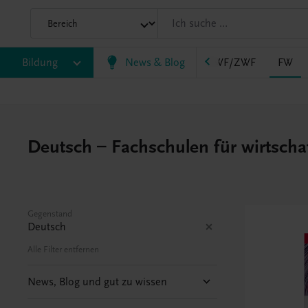
AHS
Bildung
BAFEP/BASOP
News & Blog
BRP
BS
EWF/ZWF
FW
Deutsch – Fachschulen für wirtscha
Gegenstand
Deutsch
Alle Filter entfernen
News, Blog und gut zu wissen