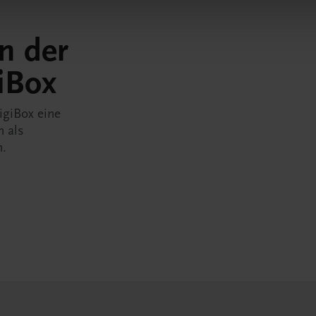
in der
iBox
igiBox eine
n als
n.