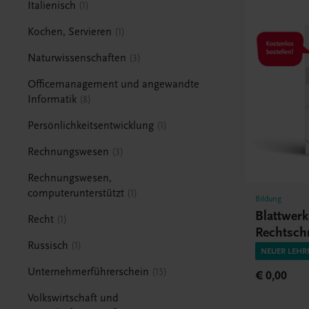
Italienisch
1
Kochen, Servieren
1
Naturwissenschaften
3
Officemanagement und angewandte
Informatik
8
Persönlichkeitsentwicklung
1
Rechnungswesen
3
Rechnungswesen,
computerunterstützt
1
Bildung
Blattwer
Recht
1
Rechtsch
Russisch
1
HAK/HA
NEUER LEHR
Unternehmerführerschein
15
€ 0,00
Volkswirtschaft und