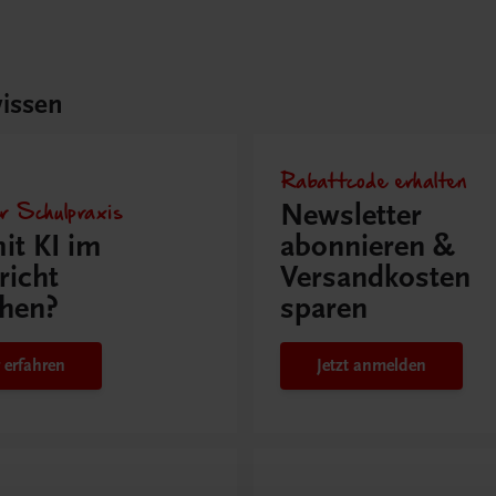
issen
Rabattcode erhalten
r Schulpraxis
Newsletter
it KI im
abonnieren &
richt
Versandkosten
hen?
sparen
 erfahren
Jetzt anmelden