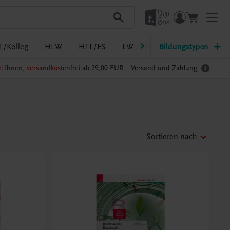
T/Kolleg
HLW
HTL/FS
LW/LWBF
Bildungstypen
MS/ASO
Pf
i Ihnen, versandkostenfrei
ab 29,00 EUR –
Versand und Zahlung
Sortieren nach