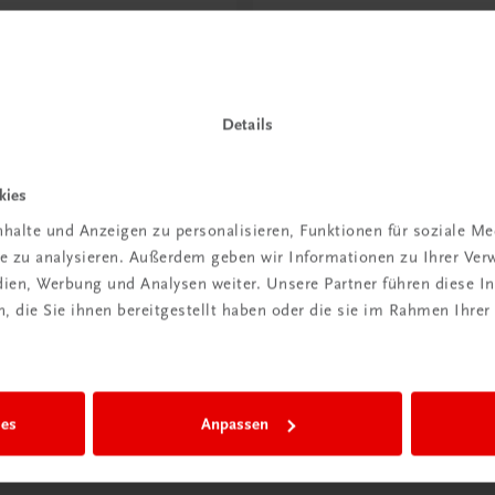
ntdeckt?
Neu in der DigiBox
ber
Das „Digitale
praxis
Klassenzimmer“
Details
 dazu
Mehr dazu
kies
halte und Anzeigen zu personalisieren, Funktionen für soziale M
ite zu analysieren. Außerdem geben wir Informationen zu Ihrer Ve
edien, Werbung und Analysen weiter. Unsere Partner führen diese 
 die Sie ihnen bereitgestellt haben oder die sie im Rahmen Ihrer
ies
Anpassen