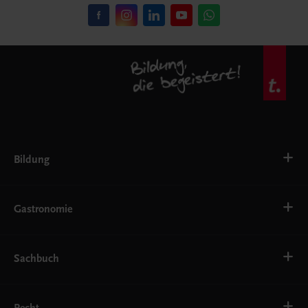
Bildung
VS
AHS
Gastronomie
BAFEP/BASOP
BRP
BS
Bäckerei
EWF/ZWF
Getränke
Sachbuch
FW
Hotelmanagement
Konditorei und Patisserie
Küche
Familie und Gesundheit
Service
Gesellschaft, Politik und Wirtschaft