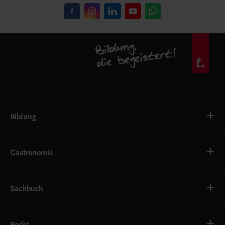
Bildung
VS
AHS
Gastronomie
BAFEP/BASOP
BRP
BS
Bäckerei
EWF/ZWF
Getränke
Sachbuch
FW
Hotelmanagement
Konditorei und Patisserie
Küche
Familie und Gesundheit
Service
Gesellschaft, Politik und Wirtschaft