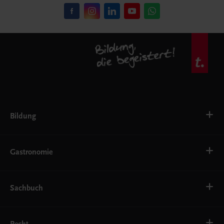
Bildung
VS
AHS
Gastronomie
BAFEP/BASOP
BRP
BS
Bäckerei
EWF/ZWF
Getränke
Sachbuch
FW
Hotelmanagement
Konditorei und Patisserie
Küche
Familie und Gesundheit
Service
Gesellschaft, Politik und Wirtschaft