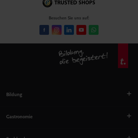
Besuchen Sie uns auf:
Bildung
VS
AHS
Gastronomie
BAFEP/BASOP
BRP
BS
Bäckerei
EWF/ZWF