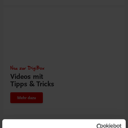
Neu zur DigiBox
Videos mit
Tipps & Tricks
Mehr dazu