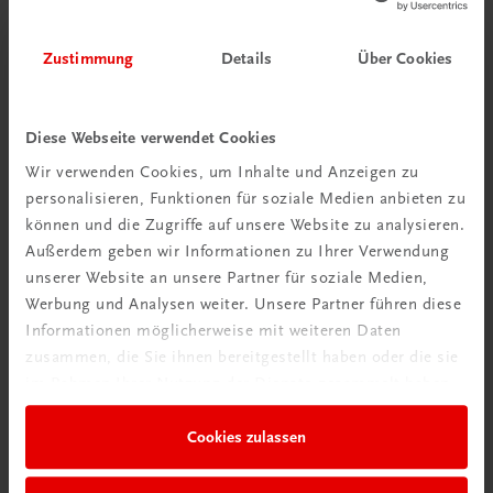
Zustimmung
Details
Über Cookies
Diese Webseite verwendet Cookies
Wir verwenden Cookies, um Inhalte und Anzeigen zu
personalisieren, Funktionen für soziale Medien anbieten zu
Schon entdeckt?
können und die Zugriffe auf unsere Website zu analysieren.
Ratgeber Schulpraxis
Außerdem geben wir Informationen zu Ihrer Verwendung
unserer Website an unsere Partner für soziale Medien,
Mehr dazu
Werbung und Analysen weiter. Unsere Partner führen diese
Informationen möglicherweise mit weiteren Daten
zusammen, die Sie ihnen bereitgestellt haben oder die sie
im Rahmen Ihrer Nutzung der Dienste gesammelt haben.
Cookies zulassen