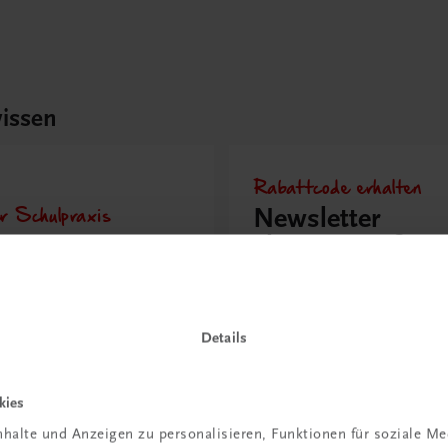
issen
Rabattcode erhalten
r Schulpraxis
Newsletter
it KI im
abonnieren &
richt
Versandkosten
hen?
sparen
Details
 erfahren
Jetzt anmelden
kies
halte und Anzeigen zu personalisieren, Funktionen für soziale M