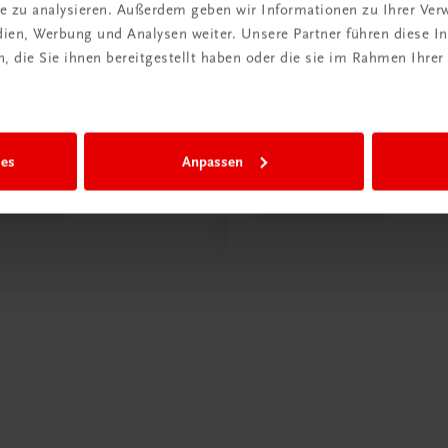
ite zu analysieren. Außerdem geben wir Informationen zu Ihrer Ve
edien, Werbung und Analysen weiter. Unsere Partner führen diese 
 die Sie ihnen bereitgestellt haben oder die sie im Rahmen Ihrer
ntdeckt?
Neu in der DigiBox
ber
Das „Digitale
praxis
Klassenzimmer“
ies
Anpassen
 dazu
Mehr dazu