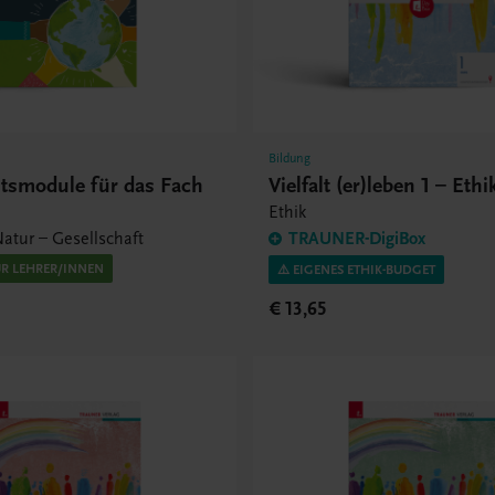
Bildung
htsmodule für das Fach
Vielfalt (er)leben 1 – Eth
Ethik
atur – Gesellschaft
TRAUNER-DigiBox
ÜR LEHRER/INNEN
⚠️ EIGENES ETHIK-BUDGET
€ 13,65