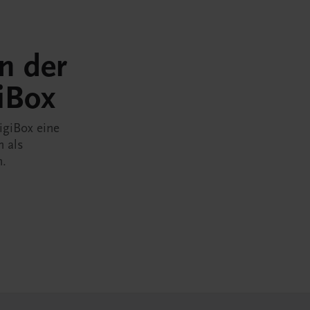
in der
iBox
igiBox eine
n als
n.