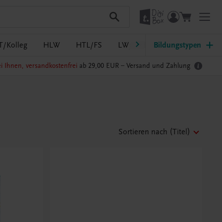
T/Kolleg
HLW
HTL/FS
LW/LWBF
Bildungstypen
MS/ASO
Pf
i Ihnen, versandkostenfrei
ab 29,00 EUR –
Versand und Zahlung
Sortieren nach
(Titel)
Beachten Sie
Eigenes Ethik-