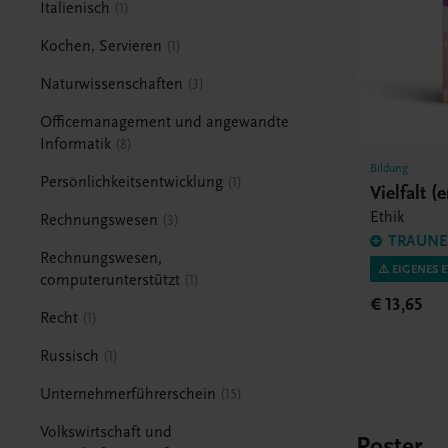
Italienisch
1
Kochen, Servieren
1
Naturwissenschaften
3
Officemanagement und angewandte
Informatik
8
Bildung
Persönlichkeitsentwicklung
1
Vielfalt 
Ethik
Rechnungswesen
3
TRAUNER
Rechnungswesen,
⚠️ EIGENES 
computerunterstützt
1
€ 13,65
Recht
1
Russisch
1
Unternehmerführerschein
15
Volkswirtschaft und
Poster