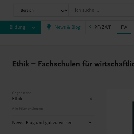
AHS
Bildung
BAFEP/BASOP
News & Blog
BRP
BS
EWF/ZWF
FW
Ethik – Fachschulen für wirtschaftl
Gegenstand
Ethik
Alle Filter entfernen
News, Blog und gut zu wissen