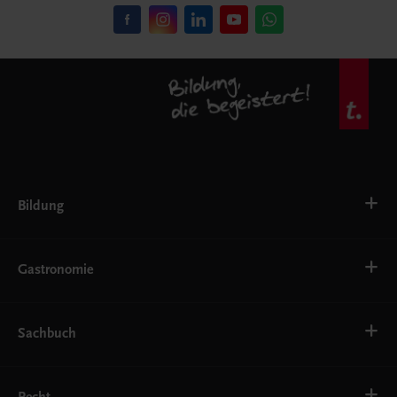
Bildung
VS
AHS
Gastronomie
BAFEP/BASOP
BRP
BS
Bäckerei
EWF/ZWF
Getränke
Sachbuch
FW
Hotelmanagement
Konditorei und Patisserie
Küche
Familie und Gesundheit
Service
Gesellschaft, Politik und Wirtschaft