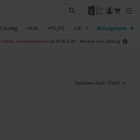
T/Kolleg
HLW
HTL/FS
LW/LWBF
Bildungstypen
MS/ASO
Pf
i Ihnen, versandkostenfrei
ab 29,00 EUR –
Versand und Zahlung
Sortieren nach
(Titel)