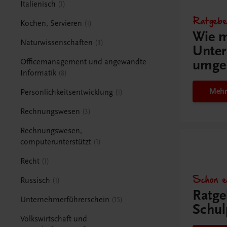
Italienisch
1
Ratgebe
Kochen, Servieren
1
Wie m
Naturwissenschaften
3
Unter
umge
Officemanagement und angewandte
Informatik
8
Mehr
Persönlichkeitsentwicklung
1
Rechnungswesen
3
Rechnungswesen,
computerunterstützt
1
Recht
1
Schon e
Russisch
1
Ratge
Unternehmerführerschein
15
Schul
Volkswirtschaft und