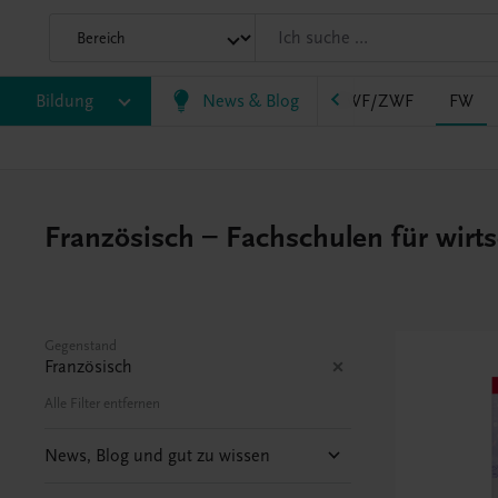
AHS
Bildung
BAFEP/BASOP
News & Blog
BRP
BS
EWF/ZWF
FW
Französisch – Fachschulen für wirt
Gegenstand
Französisch
Alle Filter entfernen
News, Blog und gut zu wissen