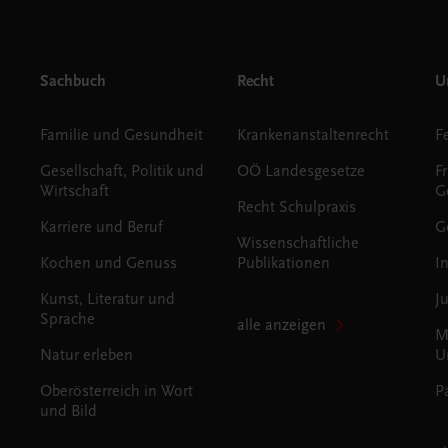
Sachbuch
Recht
Un
Familie und Gesundheit
Krankenanstaltenrecht
Gesellschaft, Politik und
OÖ Landesgesetze
F
Wirtschaft
G
Recht Schulpraxis
Karriere und Beruf
G
Wissenschaftliche
Kochen und Genuss
Publikationen
I
Kunst, Literatur und
J
Sprache
alle anzeigen
M
Natur erleben
U
Oberösterreich in Wort
P
und Bild