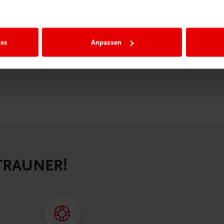
igiBox eine
n als
n.
ies
Anpassen
 TRAUNER!