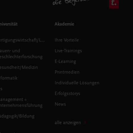
iversität
Akademie
Fertigungswirtschaft/Logistik
Ihre Vorteile
rauen- und
Live-Trainings
eschlechterforschung
E-Learning
esundheit/Medizin
Printmedien
nformatik
Individuelle Lösungen
us
Erfolgsstorys
anagement +
News
nternehmensführung
ädagogik/Bildung
alle anzeigen