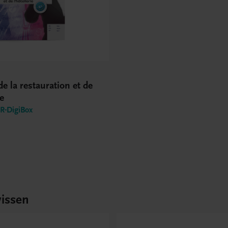
de la restauration et de
ie
-DigiBox
issen