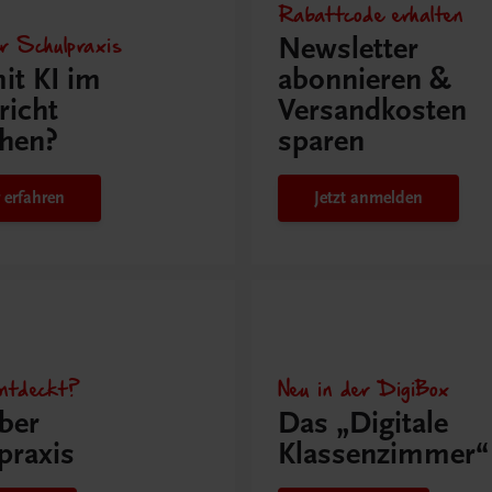
Rabattcode erhalten
r Schulpraxis
Newsletter
it KI im
abonnieren &
richt
Versandkosten
hen?
sparen
 erfahren
Jetzt anmelden
ntdeckt?
Neu in der DigiBox
ber
Das „Digitale
praxis
Klassenzimmer“