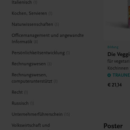
Italienisch
1
Kochen, Servieren
1
Naturwissenschaften
3
Officemanagement und angewandte
Informatik
8
Bildung
Persönlichkeitsentwicklung
1
Die Veggi
für vegetar
Rechnungswesen
3
Köchinnen
Rechnungswesen,
TRAUNER
computerunterstützt
1
€ 21,14
Recht
1
Russisch
1
Unternehmerführerschein
15
Poster
Volkswirtschaft und