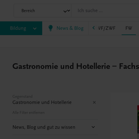
AHS
Bildung
BAFEP/BASOP
News & Blog
BRP
BS
EWF/ZWF
FW
Gastronomie und Hotellerie – Fachsc
Gegenstand
Gastronomie und Hotellerie
Alle Filter entfernen
News, Blog und gut zu wissen