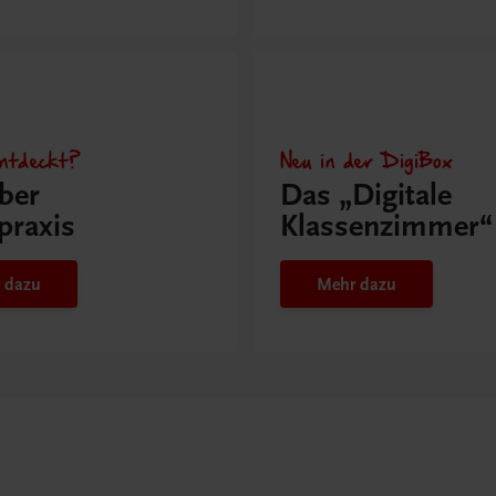
ntdeckt?
Neu in der DigiBox
ber
Das „Digitale
praxis
Klassenzimmer“
 dazu
Mehr dazu