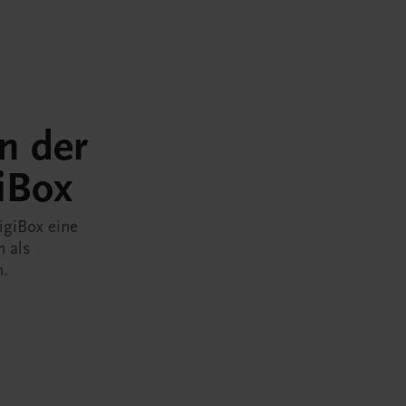
in der
iBox
igiBox eine
n als
n.