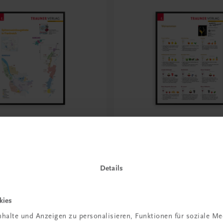
Bildung
pitzenweinbaugebiete in
Poster: Weinaromen
ch. Bordeaux, Burgund
€ 15,00
Details
kies
halte und Anzeigen zu personalisieren, Funktionen für soziale M