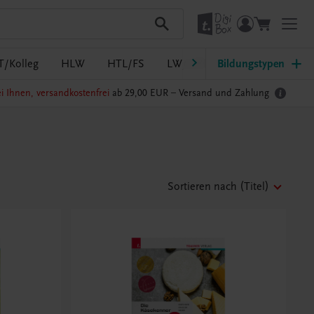
T/Kolleg
HLW
HTL/FS
LW/LWBF
Bildungstypen
MS/ASO
Pf
i Ihnen, versandkostenfrei
ab 29,00 EUR –
Versand und Zahlung
Sortieren nach
(Titel)