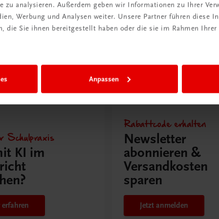
ite zu analysieren. Außerdem geben wir Informationen zu Ihrer Ve
edien, Werbung und Analysen weiter. Unsere Partner führen diese 
Mehr Poster laden
 die Sie ihnen bereitgestellt haben oder die sie im Rahmen Ihrer
ies
Anpassen
issen
Rabattcode erhalten
r Schulpraxis
Newsletter
it KI im
abonnieren &
richt
Versandkosten
hen?
sparen
 erfahren
Jetzt anmelden