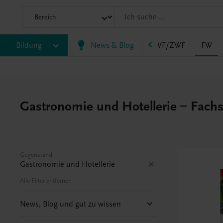
AHS
Bildung
BAFEP/BASOP
News & Blog
BRP
BS
EWF/ZWF
FW
Gastronomie und Hotellerie – Fachsc
Gegenstand
Gastronomie und Hotellerie
Alle Filter entfernen
News, Blog und gut zu wissen