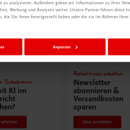
ite zu analysieren. Außerdem geben wir Informationen zu Ihrer Ve
edien, Werbung und Analysen weiter. Unsere Partner führen diese 
Mehr Poster laden
 die Sie ihnen bereitgestellt haben oder die sie im Rahmen Ihrer
ies
Anpassen
issen
Rabattcode erhalten
r Schulpraxis
Newsletter
it KI im
abonnieren &
richt
Versandkosten
hen?
sparen
 erfahren
Jetzt anmelden