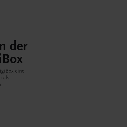
in der
iBox
igiBox eine
n als
n.