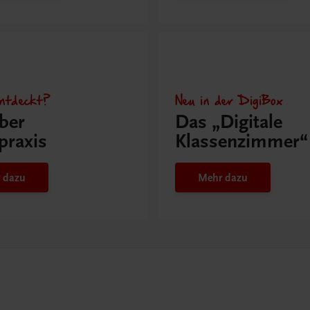
ntdeckt?
Neu in der DigiBox
ber
Das „Digitale
praxis
Klassenzimmer“
 dazu
Mehr dazu