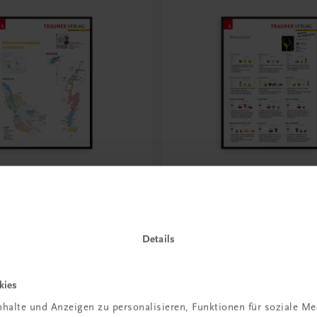
Bildung
pitzenweinbaugebiete in
Poster: Weinaromen
ch. Bordeaux, Burgund
€ 15,00
Details
kies
halte und Anzeigen zu personalisieren, Funktionen für soziale M