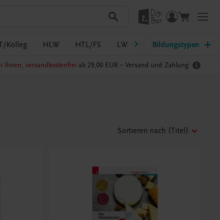
T/Kolleg
HLW
HTL/FS
LW/LWBF
Bildungstypen
MS/ASO
Pf
i Ihnen, versandkostenfrei
ab 29,00 EUR –
Versand und Zahlung
Sortieren nach
(Titel)