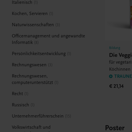
Italienisch
1
Kochen, Servieren
1
Naturwissenschaften
3
Officemanagement und angewandte
Informatik
8
Bildung
Persönlichkeitsentwicklung
1
Die Veggi
für vegetar
Rechnungswesen
3
Köchinnen
Rechnungswesen,
TRAUNER
computerunterstützt
1
€ 21,14
Recht
1
Russisch
1
Unternehmerführerschein
15
Poster
Volkswirtschaft und