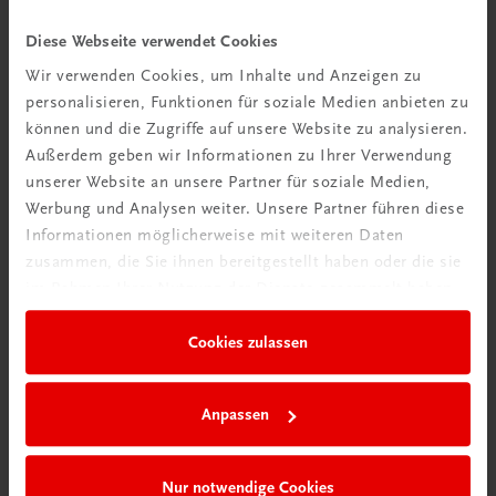
Bildung
Diese Webseite verwendet Cookies
Poster: Spitzenweinbaugebiete in Frankreich.
Bordeaux, Burgund
Wir verwenden Cookies, um Inhalte und Anzeigen zu
personalisieren, Funktionen für soziale Medien anbieten zu
€ 15,00
können und die Zugriffe auf unsere Website zu analysieren.
Außerdem geben wir Informationen zu Ihrer Verwendung
unserer Website an unsere Partner für soziale Medien,
Werbung und Analysen weiter. Unsere Partner führen diese
Informationen möglicherweise mit weiteren Daten
zusammen, die Sie ihnen bereitgestellt haben oder die sie
im Rahmen Ihrer Nutzung der Dienste gesammelt haben.
Cookies zulassen
Anpassen
Nur notwendige Cookies