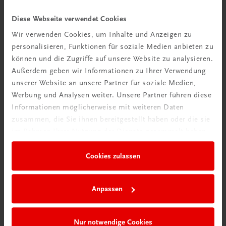
Bildung
Diese Webseite verwendet Cookies
Poster: Spitzenweinbaugebiete in Frankreich.
Bordeaux, Burgund
Wir verwenden Cookies, um Inhalte und Anzeigen zu
personalisieren, Funktionen für soziale Medien anbieten zu
€ 15,00
können und die Zugriffe auf unsere Website zu analysieren.
Außerdem geben wir Informationen zu Ihrer Verwendung
unserer Website an unsere Partner für soziale Medien,
Werbung und Analysen weiter. Unsere Partner führen diese
Informationen möglicherweise mit weiteren Daten
zusammen, die Sie ihnen bereitgestellt haben oder die sie
im Rahmen Ihrer Nutzung der Dienste gesammelt haben.
Cookies zulassen
Anpassen
Nur notwendige Cookies