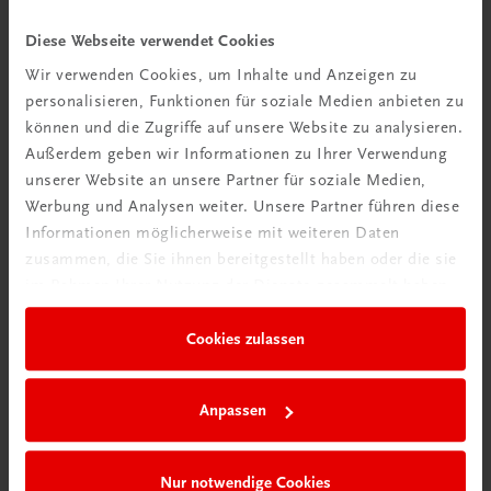
Bildung
Diese Webseite verwendet Cookies
Poster: Spitzenweinbaugebiete in Frankreich.
Bordeaux, Burgund
Wir verwenden Cookies, um Inhalte und Anzeigen zu
personalisieren, Funktionen für soziale Medien anbieten zu
€ 15,00
können und die Zugriffe auf unsere Website zu analysieren.
Außerdem geben wir Informationen zu Ihrer Verwendung
unserer Website an unsere Partner für soziale Medien,
Werbung und Analysen weiter. Unsere Partner führen diese
Informationen möglicherweise mit weiteren Daten
zusammen, die Sie ihnen bereitgestellt haben oder die sie
im Rahmen Ihrer Nutzung der Dienste gesammelt haben.
Cookies zulassen
Anpassen
Nur notwendige Cookies