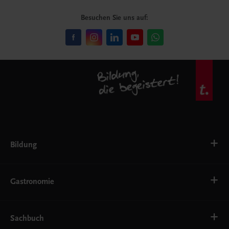
Besuchen Sie uns auf:
Bildung
VS
AHS
Gastronomie
BAFEP/BASOP
BRP
BS
Bäckerei
EWF/ZWF
Getränke
Sachbuch
FW
Hotelmanagement