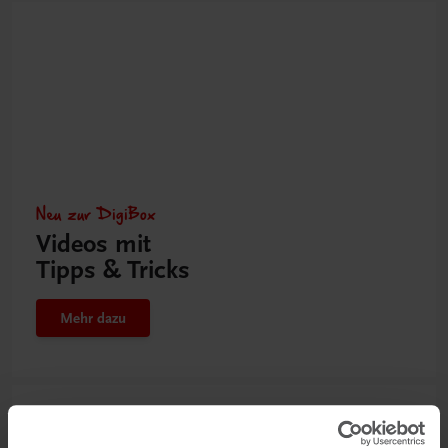
Neu zur DigiBox
Videos mit
Tipps & Tricks
Mehr dazu