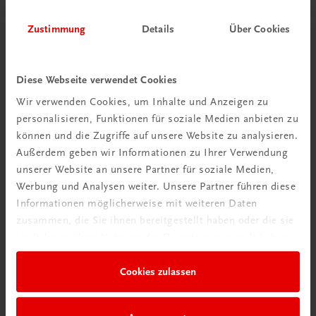
Zustimmung
Details
Über Cookies
Diese Webseite verwendet Cookies
Wir verwenden Cookies, um Inhalte und Anzeigen zu
personalisieren, Funktionen für soziale Medien anbieten zu
Schon entdeckt?
können und die Zugriffe auf unsere Website zu analysieren.
Ratgeber Schulpraxis
Außerdem geben wir Informationen zu Ihrer Verwendung
unserer Website an unsere Partner für soziale Medien,
Mehr dazu
Werbung und Analysen weiter. Unsere Partner führen diese
Informationen möglicherweise mit weiteren Daten
zusammen, die Sie ihnen bereitgestellt haben oder die sie
im Rahmen Ihrer Nutzung der Dienste gesammelt haben.
Cookies zulassen