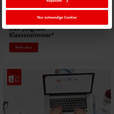
Anpassen
Nur notwendige Cookies
Neu in der DigiBox
Das „Digitale
Klassenzimmer“
Mehr dazu