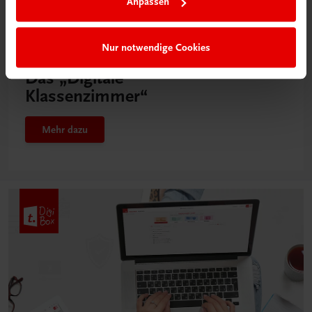
Anpassen
Nur notwendige Cookies
Neu in der DigiBox
Das „Digitale
Klassenzimmer“
Mehr dazu