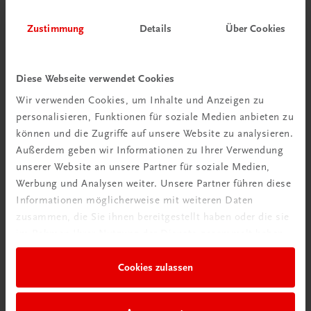
Zustimmung
Details
Über Cookies
Diese Webseite verwendet Cookies
Wir verwenden Cookies, um Inhalte und Anzeigen zu
personalisieren, Funktionen für soziale Medien anbieten zu
Schon entdeckt?
können und die Zugriffe auf unsere Website zu analysieren.
Ratgeber Schulpraxis
Außerdem geben wir Informationen zu Ihrer Verwendung
unserer Website an unsere Partner für soziale Medien,
Mehr dazu
Werbung und Analysen weiter. Unsere Partner führen diese
Informationen möglicherweise mit weiteren Daten
zusammen, die Sie ihnen bereitgestellt haben oder die sie
im Rahmen Ihrer Nutzung der Dienste gesammelt haben.
Cookies zulassen