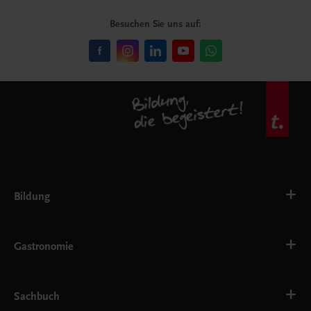
Besuchen Sie uns auf:
Bildung
VS
AHS
Gastronomie
BAFEP/BASOP
BRP
BS
Bäckerei
EWF/ZWF
Getränke
Sachbuch
FW
Hotelmanagement