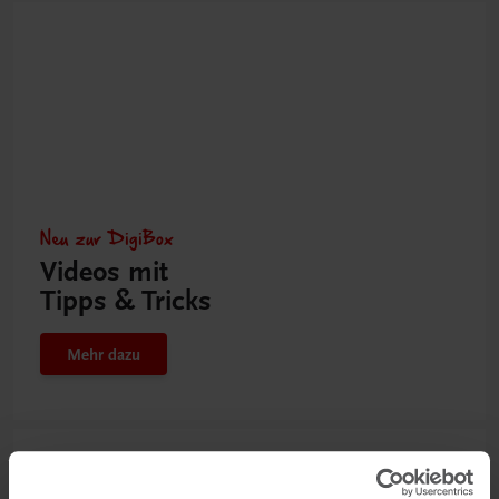
Neu zur DigiBox
Videos mit
Tipps & Tricks
Mehr dazu