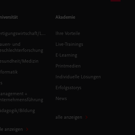
iversität
Akademie
Fertigungswirtschaft/Logistik
Ihre Vorteile
rauen- und
Live-Trainings
eschlechterforschung
E-Learning
esundheit/Medizin
Printmedien
nformatik
Individuelle Lösungen
us
Erfolgsstorys
anagement +
News
nternehmensführung
ädagogik/Bildung
alle anzeigen
lle anzeigen