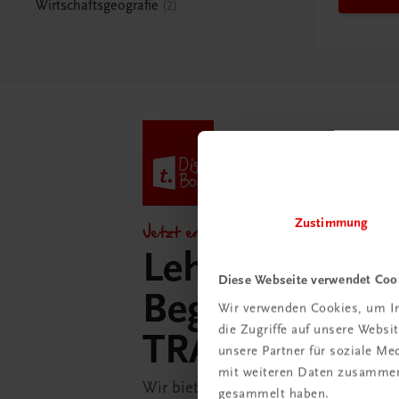
Wirtschaftsgeografie
2
Zustimmung
Jetzt entdecken!
Lehrer/innen-
Diese Webseite verwendet Coo
Begleitpakete 
Wir verwenden Cookies, um In
die Zugriffe auf unsere Webs
TRAUNER-Dig
unsere Partner für soziale M
mit weiteren Daten zusammen,
Wir bieten Ihnen in der TRAUNER-D
gesammelt haben.