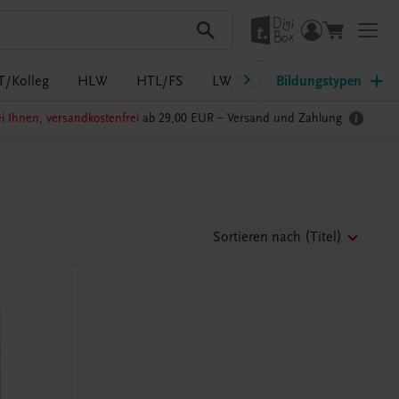
T/Kolleg
HLW
HTL/FS
LW/LWBF
Bildungstypen
MS/ASO
Pf
i Ihnen, versandkostenfrei
ab 29,00 EUR –
Versand und Zahlung
Sortieren nach
(Titel)