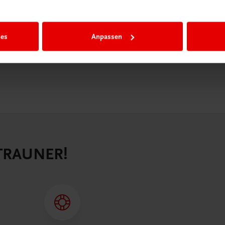
n als
n.
ies
Anpassen
 TRAUNER!