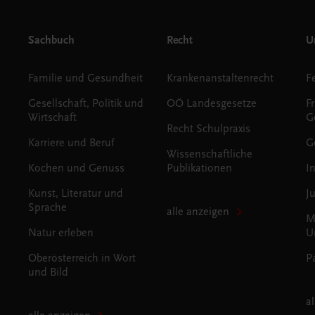
Sachbuch
Recht
Un
Familie und Gesundheit
Krankenanstaltenrecht
Gesellschaft, Politik und
OÖ Landesgesetze
F
Wirtschaft
G
Recht Schulpraxis
Karriere und Beruf
G
Wissenschaftliche
Kochen und Genuss
Publikationen
I
Kunst, Literatur und
J
Sprache
alle anzeigen
M
Natur erleben
U
Oberösterreich in Wort
P
und Bild
a