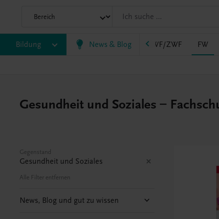
AHS
Bildung
BAFEP/BASOP
News & Blog
BRP
BS
EWF/ZWF
FW
Gesundheit und Soziales – Fachschul
Gegenstand
Gesundheit und Soziales
Alle Filter entfernen
News, Blog und gut zu wissen