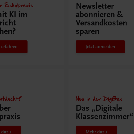
r Schulpraxis
Newsletter
it KI im
abonnieren &
richt
Versandkosten
hen?
sparen
 erfahren
Jetzt anmelden
ntdeckt?
Neu in der DigiBox
ber
Das „Digitale
praxis
Klassenzimmer“
 dazu
Mehr dazu