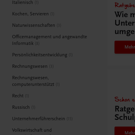
Italienisch
1
Ratgebe
Wie m
Kochen, Servieren
1
Unter
Naturwissenschaften
3
umge
Officemanagement und angewandte
Informatik
8
Mehr
Persönlichkeitsentwicklung
1
Rechnungswesen
3
Rechnungswesen,
computerunterstützt
1
Recht
1
Schon e
Ratge
Russisch
1
Schul
Unternehmerführerschein
15
Volkswirtschaft und
Mehr