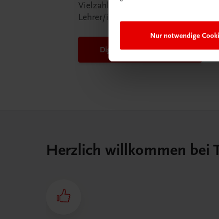
Vielzahl an Services an, die Ihr Lebe
Lehrer/in ein Stück einfacher mache
Nur notwendige Cook
DigiBox für Lehrer/innen
Herzlich willkommen bei