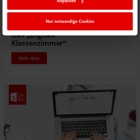
Anpassen
Nur notwendige Cookies
Neu in der DigiBox
Das „Digitale
Klassenzimmer“
Mehr dazu