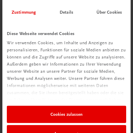
Zustimmung
Details
Über Cookies
Diese Webseite verwendet Cookies
Wir verwenden Cookies, um Inhalte und Anzeigen zu
personalisieren, Funktionen für soziale Medien anbieten zu
Schon entdeckt?
können und die Zugriffe auf unsere Website zu analysieren.
Ratgeber Schulpraxis
Außerdem geben wir Informationen zu Ihrer Verwendung
unserer Website an unsere Partner für soziale Medien,
Mehr dazu
Werbung und Analysen weiter. Unsere Partner führen diese
Informationen möglicherweise mit weiteren Daten
zusammen, die Sie ihnen bereitgestellt haben oder die sie
im Rahmen Ihrer Nutzung der Dienste gesammelt haben.
Cookies zulassen