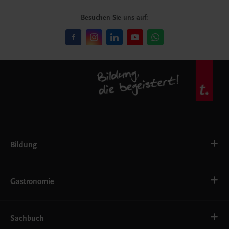
Besuchen Sie uns auf:
Bildung
VS
AHS
Gastronomie
BAFEP/BASOP
BRP
BS
Bäckerei
EWF/ZWF
Getränke
Sachbuch
FW
Hotelmanagement