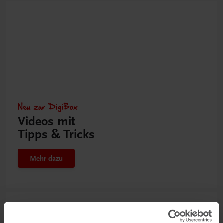
Neu zur DigiBox
Videos mit
Tipps & Tricks
Mehr dazu